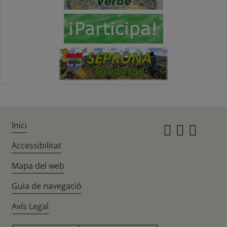
Inici
Instagr
Twitte
Fac
Accessibilitat
Mapa del web
Guia de navegació
Avís Legal