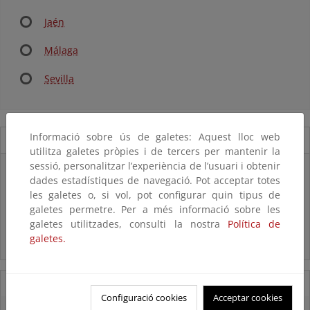
Jaén
Málaga
Sevilla
Informació sobre ús de galetes: Aquest lloc web
Novedades
utilitza galetes pròpies i de tercers per mantenir la
sessió, personalitzar l’experiència de l’usuari i obtenir
Listas patrón
dades estadístiques de navegació. Pot acceptar totes
El MITECO revisa y actualiza la Lista Patrón de las especies
les galetes o, si vol, pot configurar quin tipus de
silvestres presentes en España
galetes permetre. Per a més informació sobre les
galetes utilitzades, consulti la nostra
Política de
Preguntas frecuentes...
galetes.
Acceso a los recursos genéticos y reparto de beneficios
07/08/2025
Configuració cookies
Acceptar cookies