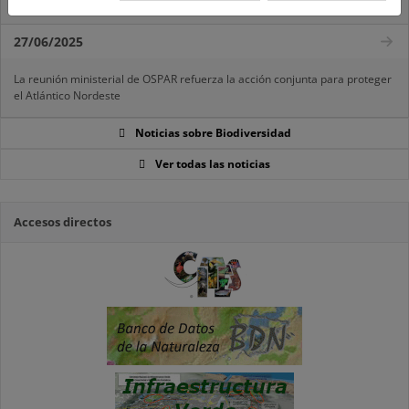
El censo de aves del Parque Nacional de las Tablas bate récords históricos
27/06/2025
La reunión ministerial de OSPAR refuerza la acción conjunta para proteger
el Atlántico Nordeste
Noticias sobre Biodiversidad
Ver todas las noticias
Accesos directos