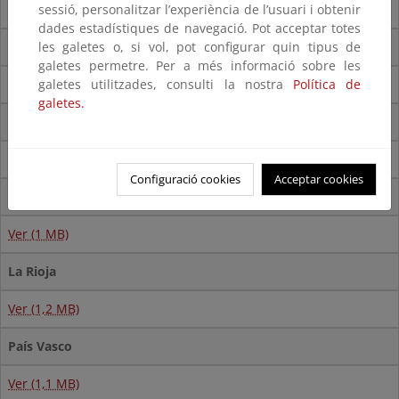
Ver (1,8 MB)
sessió, personalitzar l’experiència de l’usuari i obtenir
dades estadístiques de navegació. Pot acceptar totes
Galicia
les galetes o, si vol, pot configurar quin tipus de
galetes permetre. Per a més informació sobre les
Ver (1,6 MB)
galetes utilitzades, consulti la nostra
Política de
galetes.
Islas Canarias
Ver (6,5 MB)
Configuració cookies
Acceptar cookies
Islas Baleares
Ver (1 MB)
La Rioja
Ver (1,2 MB)
País Vasco
Ver (1,1 MB)