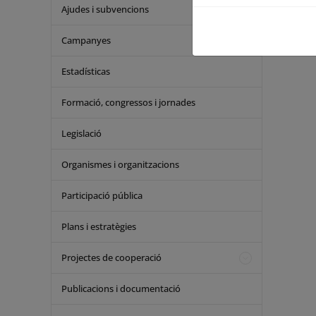
Ajudes i subvencions
Campanyes
Estadísticas
Formació, congressos i jornades
Legislació
Organismes i organitzacions
Participació pública
Plans i estratègies
Projectes de cooperació
Publicacions i documentació