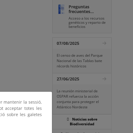
Preguntas
frecuentes...
Acceso a los recursos
genéticos y reparto de
beneficios
07/08/2025
El censo de aves del Parque
Nacional de las Tablas bate
récords históricos
27/06/2025
La reunión ministerial de
OSPAR refuerza la acción
er mantenir la sessió,
conjunta para proteger el
Atlántico Nordeste
ot acceptar totes les
ció sobre les galetes
Noticias sobre
Biodiversidad