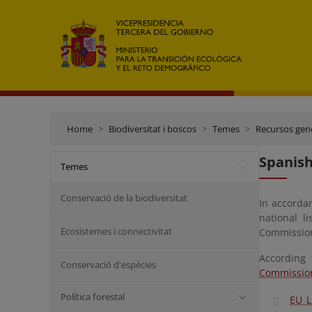
Home
Biodiversitat i boscos
Temes
Recursos genè
Spanish
Temes
Conservació de la biodiversitat
In accorda
national l
Ecosistemes i connectivitat
Commission
According 
Conservació d'espècies
Commission
Política forestal
EU L