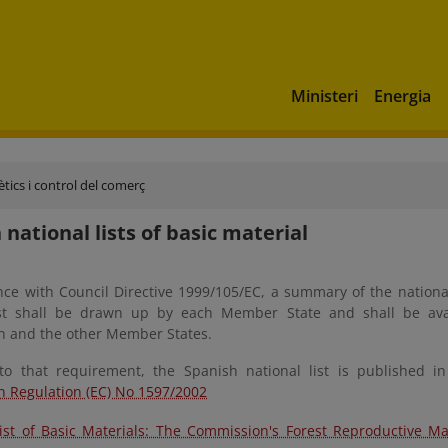
Ministeri
Energia
tics i control del comerç
 national lists of basic material
nce with Council Directive 1999/105/EC, a summary of the national
ist shall be drawn up by each Member State and shall be ava
 and the other Member States.
to that requirement, the Spanish national list is published i
 Regulation (EC) No 1597/2002
ist of Basic Materials: The Commission's Forest Reproductive Ma