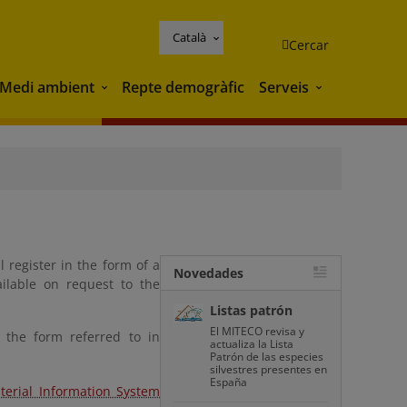
Català
Cercar
Medi ambient
Repte demogràfic
Serveis
Medi ambient
Serveis
 register in the form of a
Novedades
ilable on request to the
Listas patrón
El MITECO revisa y
n the form referred to in
actualiza la Lista
Patrón de las especies
silvestres presentes en
España
terial Information System