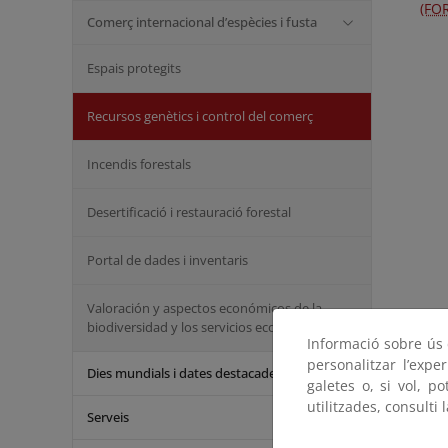
(FO
Comerç internacional d’espècies i fusta
Espais protegits
Recursos genètics i control del comerç
Incendis forestals
Desertificació i restauració forestal
Portal de dades i inventaris
Valoración y aspectos económicos de la
biodiversidad y los servicios ecosistémicos
Informació sobre ús d
personalitzar l’expe
Dies mundials i dates destacades
galetes o, si vol, p
utilitzades, consulti 
Serveis