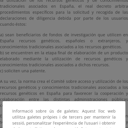
la utilización de los recursos genéticos y de conocimientos
tradicionales asociados en España, el real decreto arbitra
procedimientos específicos para la solicitud y recogida de las
declaraciones de diligencia debida por parte de los usuarios
cuando éstos:
a) sean beneficiarios de fondos de investigación que utilicen en
España recursos genéticos, españoles o extranjeros, y
conocimientos tradicionales asociados a los recursos genéticos.
b) se encuentren en la etapa final de elaboración de un producto
elaborado mediante la utilización de recursos genéticos y
conocimientos tradicionales asociados a dichos recursos.
c) soliciten una patente.
A su vez, la norma crea el Comité sobre acceso y utilización de los
recursos genéticos y conocimientos tradicionales asociados a los
recursos genéticos en España para favorecer la cooperación y
colaboración entre las distintas administraciones públicas
competentes.
Informació sobre ús de galetes: Aquest lloc web
El Real Decreto crea, además, el Sistema estatal de información
utilitza galetes pròpies i de tercers per mantenir la
sobre acceso y utilización de los recursos genéticos y
sessió, personalitzar l’experiència de l’usuari i obtenir
conocimientos tradicionales asociados en España, para coordinar