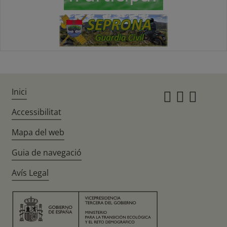
Inici
Instagr
Twitte
Fac
Accessibilitat
Mapa del web
Guia de navegació
Avís Legal