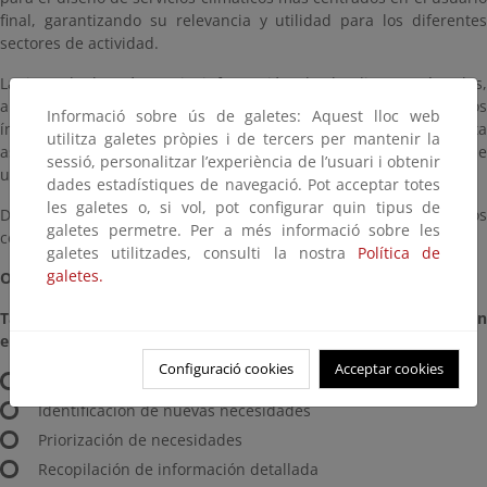
final, garantizando su relevancia y utilidad para los diferentes
sectores de actividad.
La jornada buscó reunir información desde diversos ángulos,
abarcando desde cuestiones básicas como la identificación de los
Informació sobre ús de galetes: Aquest lloc web
índices climáticos más relevantes para cada sector, hasta
utilitza galetes pròpies i de tercers per mantenir la
aspectos más técnicos relacionados con el diseño de interfaces de
sessió, personalitzar l’experiència de l’usuari i obtenir
usuario intuitivas y amigables.
dades estadístiques de navegació. Pot acceptar totes
les galetes o, si vol, pot configurar quin tipus de
Durante la Jornada se desarrollaron tres talleres participativos
galetes permetre. Per a més informació sobre les
centrados en tres bloques temáticos.
galetes utilitzades, consulti la nostra
Política de
galetes.
Objetivos específicos
:
Taller 1: Descifrando las necesidades de información climática en
el sector agroalimentario.
Configuració cookies
Acceptar cookies
Validación de índices agroclimáticos.
Identificación de nuevas necesidades
Priorización de necesidades
Recopilación de información detallada