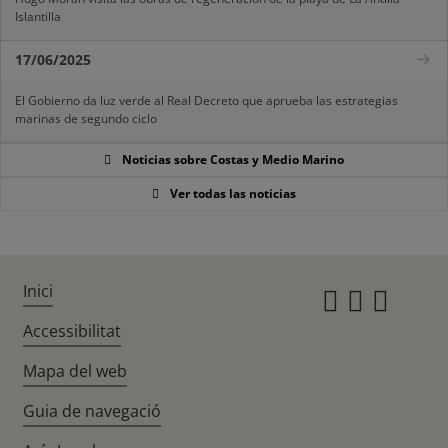
Islantilla
17/06/2025
El Gobierno da luz verde al Real Decreto que aprueba las estrategias
marinas de segundo ciclo
Noticias sobre Costas y Medio Marino
Ver todas las noticias
Inici
Instagr
Twitte
Fac
Accessibilitat
Mapa del web
Guia de navegació