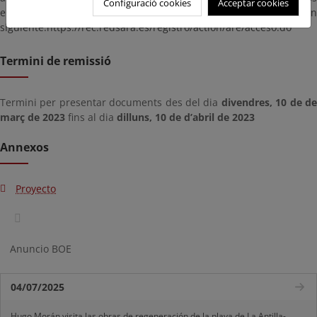
Configuració cookies
Acceptar cookies
en vigor, puede hacer uso del Registro General en la dirección
siguiente:https://rec.redsara.es/registro/action/are/acceso.do
Termini de remissió
Termini per presentar documents des del dia
divendres, 10 de d
març de 2023
fins al dia
dilluns, 10 de d’abril de 2023
Annexos
Proyecto
Anuncio BOE
04/07/2025
Hugo Morán visita las obras de regeneración de la playa de La Antilla-