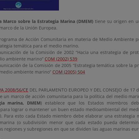
va Marco sobre la Estrategia Marina (DMEM)
tiene su origen en u
 marco de la Unión Europea.
Programa de Acción Comunitaria en materia de Medio Ambiente p
rategia temática para el medio marino.
unicación de la Comisión de 2002 “Hacia una estrategia de prot
io ambiente marino”
COM (2002) 539
unicación de la Comisión de 2005 “Estrategia temática sobre la pr
 medio ambiente marino”
COM (2005) 504
VA 2008/56/CE
DEL PARLAMENTO EUROPEO Y DEL CONSEJO de 17 de 
ce un marco de acción comunitaria para la política del medio mari
egia marina, DMEM
) establece que los Estados miembros de
 para lograr o mantener un buen estado medioambiental del med
0. Para esto cada Estado miembro debe elaborar una estrategia 
 marina (o subdivisión menor que cada estado pueda determin
las regiones y subregiones en que se dividen las aguas marinas eur