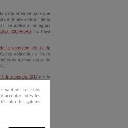
lá de la línea de base que
ta el límite exterior de la
s, se aplica a las aguas
ctiva 2000/60/CE
no haya
 de la Comisión, de 17 de
lógicas aplicables al buen
 métodos normalizados de
7/UE.
 17 de mayo de 2017
por la
o
en lo que se refiere a las
ra de elaborar estrategias
er mantenir la sessió,
ot acceptar totes les
ció sobre les galetes
en la
Ley 41/2010, de 29 de
 27 de julio
, por el que se
medio marino.
otección del medio marino