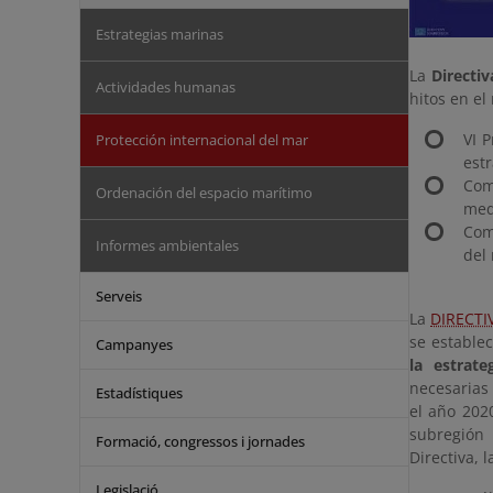
Estrategias marinas
La
Directi
Actividades humanas
hitos en el
VI 
Protección internacional del mar
est
Com
Ordenación del espacio marítimo
med
Com
Informes ambientales
del
Serveis
La
DIRECTI
se estable
Campanyes
la estrat
necesarias
Estadístiques
el año 202
subregión
Formació, congressos i jornades
Directiva, 
Legislació