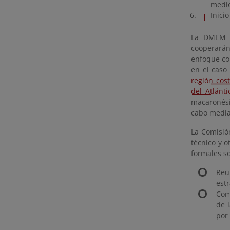
medi
Inici
La DMEM e
cooperará
enfoque co
en el caso
región cos
del Atlánt
macaronési
cabo media
La Comisió
técnico y o
formales s
Reu
est
Com
de 
por