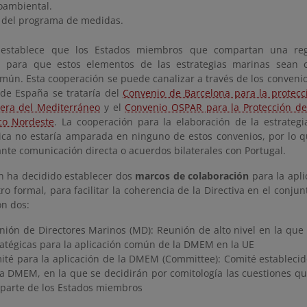
oambiental.
o del programa de medidas.
stablece que los Estados miembros que compartan una reg
n para que estos elementos de las estrategias marinas sean 
mún. Esta cooperación se puede canalizar a través de los conveni
 de España se trataría del
Convenio de Barcelona para la protecc
tera del Mediterráneo
y el
Convenio OSPAR para la Protección d
ico Nordeste
. La cooperación para la elaboración de la estrateg
ca no estaría amparada en ninguno de estos convenios, por lo qu
nte comunicación directa o acuerdos bilaterales con Portugal.
n ha decidido establecer dos
marcos de colaboración
para la apli
tro formal, para facilitar la coherencia de la Directiva en el conju
on dos:
nión de Directores Marinos (MD): Reunión de alto nivel en la que
ratégicas para la aplicación común de la DMEM en la UE
ité para la aplicación de la DMEM (Committee): Comité establecido
la DMEM, en la que se decidirán por comitología las cuestiones 
 parte de los Estados miembros