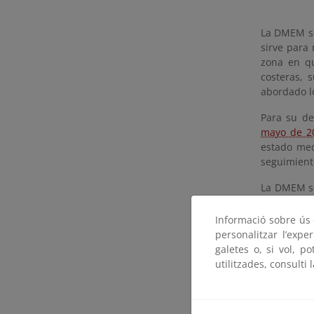
La DMEM se 
sirve para 
zona en qu
costeras,
abordado l
Para su de
mayo de 2
estado med
seguimiento
La DMEM se
que se mod
listas ind
Informació sobre ús d
marinas.
personalitzar l’expe
galetes o, si vol, p
La transpos
utilitzades, consulti 
diciembre,
modifica el
La ley es 