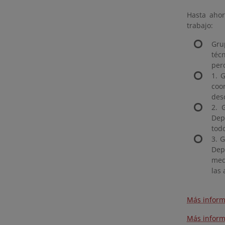
Hasta ahor
trabajo:
Gru
téc
per
1. 
coo
des
2. 
Dep
tod
3. 
Dep
medi
las
Más inform
Más inform