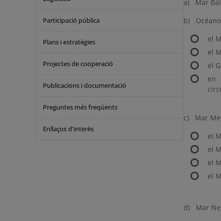
a) Mar Bál
Participació pública
b) Océano 
el M
Plans i estratègies
el M
Projectes de cooperació
el G
en 
Publicacions i documentació
circ
Preguntes més freqüents
c) Mar Med
Enllaços d'interès
el 
el M
el M
el 
d) Mar Ne