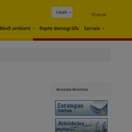
Català
Cercar
Medi ambient
Repte demogràfic
Serveis
Medi ambient
Serveis
Accesos directos