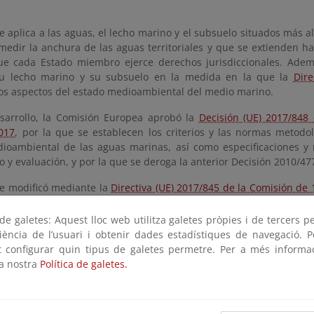
aplica a las aguas, el lecho marino y el subsuelo situados más al
medir la anchura de las aguas territoriales y que se extienden has
e cada Estado miembro ejerce derechos jurisdiccionales. Ademá
 su lecho marino y su subsuelo en la medida en la que la
Dire
os aspectos del estado medioambiental del medio marino.
sarrollo, la Comisión Europea aprobó la
Decisión (UE) 2017/848
017
, por la que se establecen los criterios y las normas metodo
ioambiental de las aguas marinas, así como especificaciones y
 y evaluación, y por la que se deroga la anterior Decisión 2010/47
 modificó mediante la
Directiva (UE) 2017/845 de la Comisión de
ifica la
Directiva 2008/56/CE del Parlamento Europeo y del Consej
icativas de elementos que deben tomarse en consideración a la ho
e galetes: Aquest lloc web utilitza galetes pròpies i de tercers p
riència de l’usuari i obtenir dades estadístiques de navegació. P
ot configurar quin tipus de galetes permetre. Per a més informa
ición de dicha directiva al sistema normativo español se recoge 
la nostra
Política de galetes.
 de Protección del Medio Marino
y en el
Real Decreto 957/2018, de
 anexo I de la Ley 41/2010, de 29 de diciembre, de protección del 
fiel al texto europeo e incluye, además, otros aspectos de pr