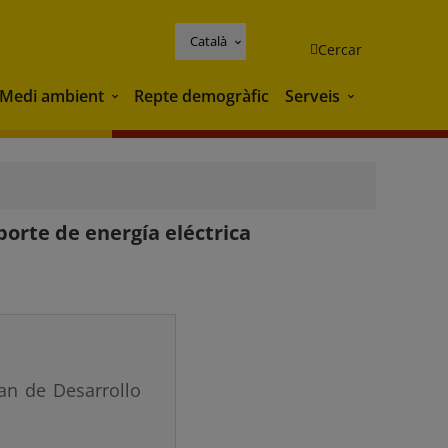
Català
Cercar
Medi ambient
Repte demogràfic
Serveis
Medi ambient
Serveis
porte de energía eléctrica
an de Desarrollo