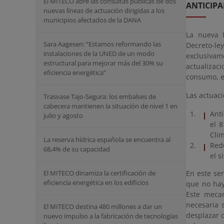
El MITECO abre las consultas públicas de dos
ANTICIP
nuevas líneas de actuación dirigidas a los
municipios afectados de la DANA
La nueva M
Sara Aagesen: “Estamos reformando las
Decreto-le
instalaciones de la UNED de un modo
exclusiva
estructural para mejorar más del 30% su
actualizac
eficiencia energética”
consumo, e
Las actuac
Trasvase Tajo-Segura: los embalses de
cabecera mantienen la situación de nivel 1 en
Anti
julio y agosto
el 
Clim
La reserva hídrica española se encuentra al
Redu
68,4% de su capacidad
el s
En este se
El MITECO dinamiza la certificación de
eficiencia energética en los edificios
que no hay
Este meca
necesaria s
El MITECO destina 480 millones a dar un
desplazar 
nuevo impulso a la fabricación de tecnologías