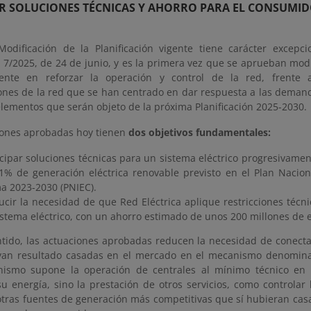
AR SOLUCIONES TÉCNICAS Y AHORRO PARA EL CONSUMI
odificación de la Planificación vigente tiene carácter excepc
y 7/2025, de 24 de junio, y es la primera vez que se aprueban mod
mente en reforzar la operación y control de la red, frente 
iones de la red que se han centrado en dar respuesta a las deman
lementos que serán objeto de la próxima Planificación 2025-2030.
iones aprobadas hoy tienen
dos objetivos fundamentales:
cipar soluciones técnicas para un sistema eléctrico progresivamen
81% de generación eléctrica renovable previsto en el Plan Nacion
a 2023-2030 (PNIEC).
cir la necesidad de que Red Eléctrica aplique restricciones técni
istema eléctrico, con un ahorro estimado de unos 200 millones de 
ntido, las actuaciones aprobadas reducen la necesidad de conecta
an resultado casadas en el mercado en el mecanismo denominado
nismo supone la operación de centrales al mínimo técnico e
u energía, sino la prestación de otros servicios, como controlar l
otras fuentes de generación más competitivas que sí hubieran cas