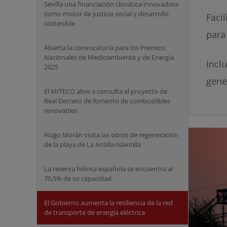
Sevilla una financiación climática innovadora
como motor de justicia social y desarrollo
Faci
sostenible
para
Abierta la convocatoria para los Premios
Nacionales de Medioambiente y de Energía
Incl
2025
gene
El MITECO abre a consulta el proyecto de
Real Decreto de fomento de combustibles
renovables
Hugo Morán visita las obras de regeneración
de la playa de La Antilla-Islantilla
La reserva hídrica española se encuentra al
70,5% de su capacidad
El Gobierno aumenta la resiliencia de la red
de transporte de energía eléctrica