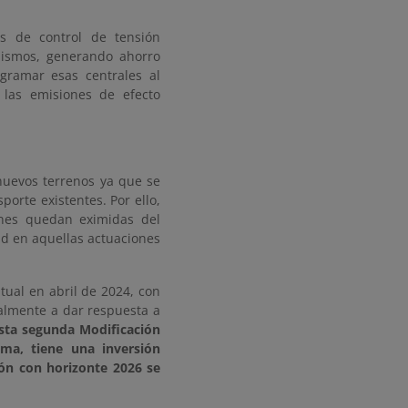
es de control de tensión
nismos, generando ahorro
ogramar esas centrales al
 las emisiones de efecto
nuevos terrenos ya que se
porte existentes. Por ello,
ones quedan eximidas del
ad en aquellas actuaciones
tual en abril de 2024, con
palmente a dar respuesta a
sta segunda Modificación
ema, tiene una inversión
ión con horizonte 2026 se