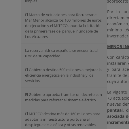
sobrecoste
limpias
Por lo tan
El Marco de Actuaciones para Recuperar el
directamen
Mar Menor alcanza los 100 millones de euros
económico,
de ejecución y el MITECO anuncia la licitación
mínimo té
de la primera fase del parque inundable de
invernader
Los Alcázares
MENOR IN
La reserva hídrica española se encuentra al
67% de su capacidad
Con caráct
instalarán 
y para ace
El Gobierno destina 500 millones a mejorar la
trámite de 
eficiencia energética en la industria y los
servicios
cuya autori
La vigente 
El Gobierno aprueba tramitar un decreto con
73 actuaci
medidas para reforzar el sistema eléctrico
nuevas dem
puntual, d
El MITECO destina más de 160 millones para
asociada d
adaptar la infraestructura portuaria al
incrementa
despliegue de la eólica y otras renovables