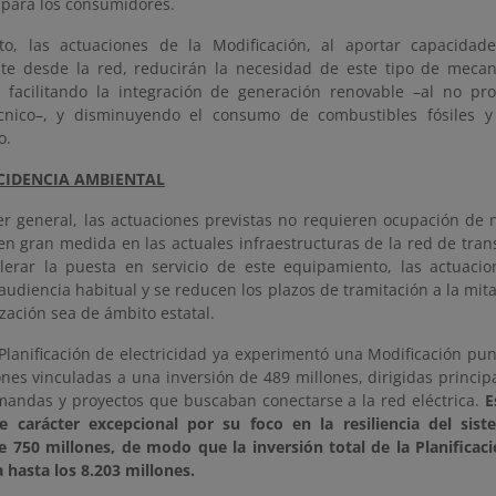
 para los consumidores.
to, las actuaciones de la Modificación, al aportar capacidad
te desde la red, reducirán la necesidad de este tipo de meca
 facilitando la integración de generación renovable –al no pr
cnico–, y disminuyendo el consumo de combustibles fósiles y
o.
CIDENCIA AMBIENTAL
er general, las actuaciones previstas no requieren ocupación de 
en gran medida en las actuales infraestructuras de la red de trans
lerar la puesta en servicio de este equipamiento, las actuaci
audiencia habitual y se reducen los plazos de tramitación a la mit
zación sea de ámbito estatal.
Planificación de electricidad ya experimentó una Modificación pun
ones vinculadas a una inversión de 489 millones, dirigidas princi
andas y proyectos que buscaban conectarse a la red eléctrica.
E
e carácter excepcional por su foco en la resiliencia del sist
e 750 millones, de modo que la inversión total de la Planificac
 hasta los 8.203 millones.