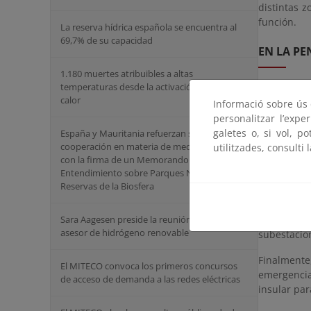
distintas 
función.
La reserva hídrica española se encuentra al
69,7% de su capacidad
EN LA PE
1.180 muertes atribuibles a altas
temperaturas desde la activación del plan del
Así, ocho 
calor
Informació sobre ús d
Lanzarote,
personalitzar l’expe
otro ya pr
galetes o, si vol, p
España y Mauritania refuerzan su
la capacid
cooperación en materia de medio ambiente
utilitzades, consulti 
peninsular
con la firma de un Memorando de
Entendimiento sobre Parques Nacionales y
La Modific
Reservas de la Biosfera
siglas en i
amortiguar
que permit
Sara Aagesen preside la reunión del Grupo
asesor de hidrógeno renovable
subestacio
Finalmente
El MITECO convoca los primeros concursos
emergencia
de acceso de demanda a las redes eléctricas
insular par