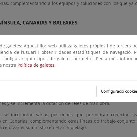
zonas, complementando a los equipos y soluciones con los que ya 
NÍNSULA, CANARIAS Y BALEARES
compensadores se distribuyen por la península; otros dos en
e galetes: Aquest lloc web utilitza galetes pròpies i de tercers p
 complementando los ya previstos en Gran Canaria y Tenerife; y s
riència de l’usuari i obtenir dades estadístiques de navegació. P
evisto en Mallorca. Estos equipos también aportan inercia al sist
ot configurar quin tipus de galetes permetre. Per a més informa
ad disponible en la red para nueva generación renovable, en part
la nostra
Política de galetes.
es.
ación incluye un Sistema de Transmisión de Corriente Alterna 
nglés)
–en Cataluña, cerca de las interconexiones con el resto de 
 oscilaciones en el sistema, así como la renovación e instalac
Configuració cookie
en mejorar el control de tensión de forma distribuida.
Tamb
nes y se incrementa la dotación de relés de maniobra.
, se incorporan varias posiciones que permitirán conectar s
 en Canarias, complementando otras líneas de trabajo conjunto
a reforzar el suministro en el archipiélago.