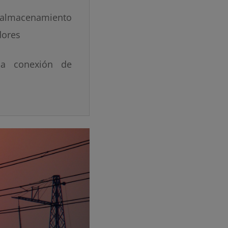
l almacenamiento
dores
la conexión de