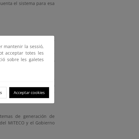
cuenta el sistema para esa
 Canarias, en La Palma y
er mantenir la sessió,
e adelanta la ejecución de
ot acceptar totes les
ema y permiten incrementar
ció sobre les galetes
icular en los sistemas no
Flexible (FACTS, por sus
Europa–, q
ue contribuye a
ión de nuevas reactancias
s
Acceptar cookies
ién se amplían algunas
istemas de generación de
 del MITECO y el Gobierno