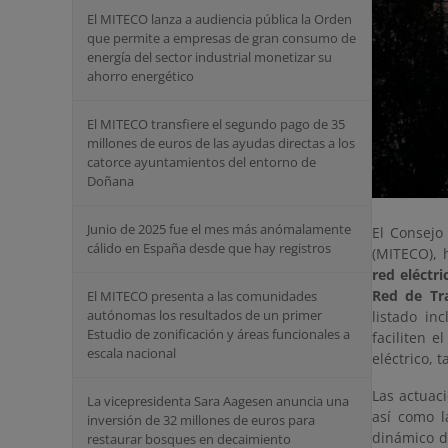
El MITECO lanza a audiencia pública la Orden
que permite a empresas de gran consumo de
energía del sector industrial monetizar su
ahorro energético
El MITECO transfiere el segundo pago de 35
millones de euros de las ayudas directas a los
catorce ayuntamientos del entorno de
Doñana
Junio de 2025 fue el mes más anómalamente
El Consejo
cálido en España desde que hay registros
(MITECO),
red eléctr
Red de Tra
El MITECO presenta a las comunidades
autónomas los resultados de un primer
listado in
Estudio de zonificación y áreas funcionales a
faciliten e
escala nacional
eléctrico, 
Las actuac
La vicepresidenta Sara Aagesen anuncia una
así como l
inversión de 32 millones de euros para
dinámico de
restaurar bosques en decaimiento