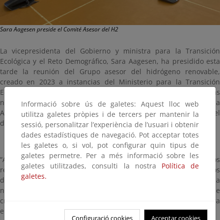
Sara Aagesen preside el Comité Asesor del H2
La vicepresidenta del Gobierno y ministra para la Transición
Ecológica y el Reto Demográfico, Sara Aagesen, ha presidido esta
tarde la reunión del Grupo asesor del hidrógeno renovable,
creado en 2023 a instancias del Ministerio para la Transición
Ecológica y el Reto Demográfico como foro para analizar las
necesidades del sector y proponer actuaciones a la
Informació sobre ús de galetes: Aquest lloc web
Administración que faciliten la implantación de la tecnología y el
utilitza galetes pròpies i de tercers per mantenir la
despegue del mercado.
sessió, personalitzar l’experiència de l’usuari i obtenir
dades estadístiques de navegació. Pot acceptar totes
les galetes o, si vol, pot configurar quin tipus de
galetes permetre. Per a més informació sobre les
“Avanzamos en las tareas de este Grupo asesor, que tan buenos
galetes utilitzades, consulti la nostra
Política de
resultados ha obtenido, poniendo el foco principal en los
galetes.
desarrollos normativos en curso, como la trasposición de la
normativa europea, para adecuar mejor la estrategia de
crecimiento en España de un vector energético fundamental para
el proceso de descarbonización”, ha señalado Aagesen.
Configuració cookies
Acceptar cookies