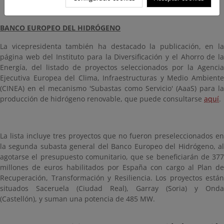
BANCO EUROPEO DEL HIDRÓGENO
La vicepresidenta también ha destacado la publicación, en la
página web del Instituto para la Diversificación y el Ahorro de la
Energía, del listado de proyectos seleccionados por la Agencia
Ejecutiva Europea del Clima, Infraestructuras y Medio Ambiente
(CINEA) en el mecanismo 'Subastas como Servicio' (AaaS) para la
producción de hidrógeno renovable, que puede consultarse
aquí
.
La lista incluye tres proyectos que no fueron preseleccionados en
la segunda subasta general del Banco Europeo del Hidrógeno, al
agotarse el presupuesto comunitario, que se beneficiarán de 377
millones de euros habilitados por España con cargo al Plan de
Recuperación, Transformación y Resiliencia. Los proyectos están
situados Saceruela (Ciudad Real), Garray (Soria) y Onda
(Castellón), y suman una potencia de 485 MW.