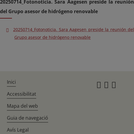
20250714_Fotonoticia. Sara Aagesen preside la reunión
del Grupo asesor de hidrógeno renovable
20250714_Fotonoticia. Sara Aagesen preside la reunión del
Grupo asesor de hidrógeno renovable
Inici
Instagr
Twitte
Fac
Accessibilitat
Mapa del web
Guia de navegació
Avís Legal