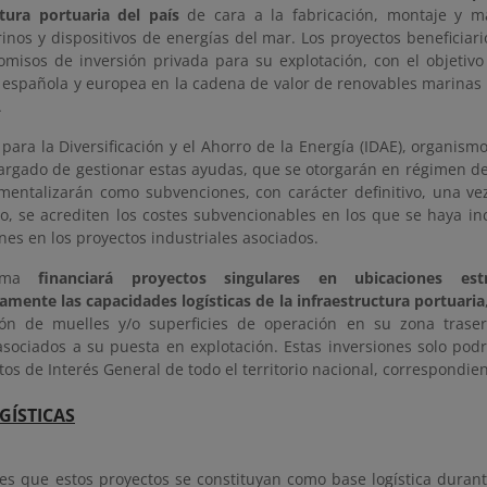
ctura portuaria del país
de cara a la fabricación, montaje y 
inos y dispositivos de energías del mar. Los proyectos beneficiar
misos de inversión privada para su explotación, con el objetivo
a española y europea en la cadena de valor de renovables marinas 
.
o para la Diversificación y el Ahorro de la Energía (IDAE), organi
cargado de gestionar estas ayudas, que se otorgarán en régimen d
umentalizarán como subvenciones, con carácter definitivo, una vez
to, se acrediten los costes subvencionables en los que se haya i
nes en los proyectos industriales asociados.
ama
financiará proyectos singulares en ubicaciones est
vamente las capacidades logísticas de la infraestructura portuaria
ón de muelles y/o superficies de operación en su zona trasera
asociados a su puesta en explotación. Estas inversiones solo podr
tos de Interés General de todo el territorio nacional, correspondie
GÍSTICAS
 es que estos proyectos se constituyan como base logística durant