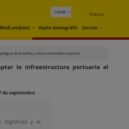
Català
Cercar
Medi ambient
Repte demogràfic
Serveis
Medi ambient
Serveis
pliegue de la eólica y otras renovables marinas
tar la infraestructura portuaria al
7 de septiembre
logísticas y la