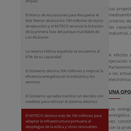
limpias
Los proyect
medioambie
El Marco de Actuaciones para Recuperar el
Mar Menor alcanza los 100 millones de euros
criterios 
de ejecución y el MITECO anuncia la licitación
las capaci
de la primera fase del parque inundable de
industrial,
Los Alcázares
La reserva hídrica española se encuentra al
A efectos 
67% de su capacidad
ejecución 
Parlamento
El Gobierno destina 500 millones a mejorar la
a las actua
eficiencia energética en la industria y los
electrónica
servicios
UNA OPO
El Gobierno aprueba tramitar un decreto con
medidas para reforzar el sistema eléctrico
Las energ
energética 
El MITECO destina más de 160 millones para
vez, const
adaptar la infraestructura portuaria al
despliegue de la eólica y otras renovables
con la prot