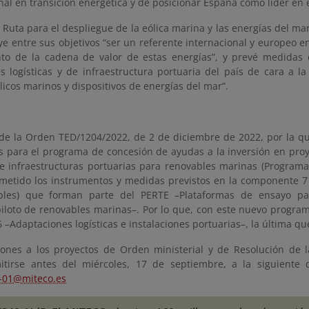
nal en transición energética y de posicionar España como líder en 
 Ruta para el despliegue de la eólica marina y las energías del m
ye entre sus objetivos “ser un referente internacional y europeo e
nto de la cadena de valor de estas energías”, y prevé medidas o
s logísticas y de infraestructura portuaria del país de cara a l
icos marinos y dispositivos de energías del mar”.
de la Orden TED/1204/2022, de 2 de diciembre de 2022, por la qu
s para el programa de concesión de ayudas a la inversión en proy
e infraestructuras portuarias para renovables marinas (Progr
metido los instrumentos y medidas previstos en la componente 7 
bles) que forman parte del PERTE –Plataformas de ensayo pa
piloto de renovables marinas–. Por lo que, con este nuevo progra
 –Adaptaciones logísticas e instalaciones portuarias–, la última que
iones a los proyectos de Orden ministerial y de Resolución de 
tirse antes del miércoles, 17 de septiembre, a la siguiente 
-01@miteco.es