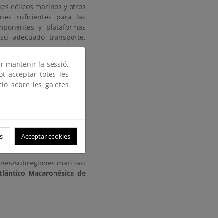
es eólicos marinos y otros
es suficientes para las
mponentes y plataformas
 su adecuado transporte,
er mantenir la sessió,
imientos de capacidad de
ot acceptar totes les
 explanada asociada, que
ció sobre les galetes
sporte de aerogeneradores
trial con una inversión
menos 10 años, ligada a la
les serán promovidos por
s
Acceptar cookies
s sujetos a concurrencia.
iones/subregiones marinas:
Atlántico Macaronésica de