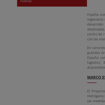
marinas
España cue
ingeniería
desarroll
destinadas 
centro de 
con las en
En concret
grandes ár
España com
logístico.
disponible
MARCO E
El Proyect
Hidrógeno 
las medidas