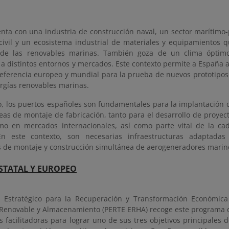
nta con una industria de construcción naval, un sector marítimo-
 civil y un ecosistema industrial de materiales y equipamientos 
o de las renovables marinas. También goza de un clima óptim
a distintos entornos y mercados. Este contexto permite a España a
referencia europeo y mundial para la prueba de nuevos prototipos
ergías renovables marinas.
o, los puertos españoles son fundamentales para la implantación 
eas de montaje de fabricación, tanto para el desarrollo de proye
o en mercados internacionales, así como parte vital de la c
 En este contexto, son necesarias infraestructuras adaptadas
s de montaje y construcción simultánea de aerogeneradores marinos
STATAL Y EUROPEO
o Estratégico para la Recuperación y Transformación Económica
Renovable y Almacenamiento (PERTE ERHA) recoge este programa 
 facilitadoras para lograr uno de sus tres objetivos principales 