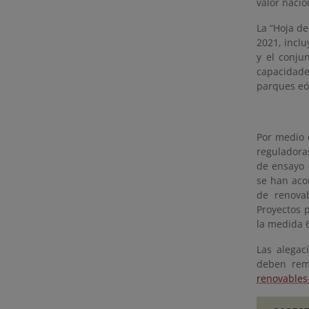
valor nacio
La “Hoja de
2021, inclu
y el conju
capacidade
parques eól
Por medio 
reguladora
de ensayo 
se han aco
de renova
Proyectos 
la medida 6
Las alegac
deben remi
renovables