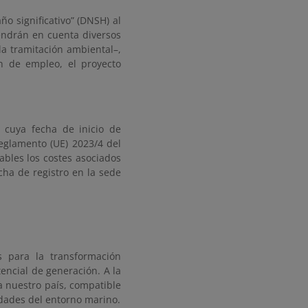
o significativo” (DNSH) al
endrán en cuenta diversos
la tramitación ambiental–,
ón de empleo, el proyecto
s cuya fecha de inicio de
Reglamento (UE) 2023/4 del
ables los costes asociados
echa de registro en la sede
 para la transformación
tencial de generación. A la
a nuestro país, compatible
vidades del entorno marino.