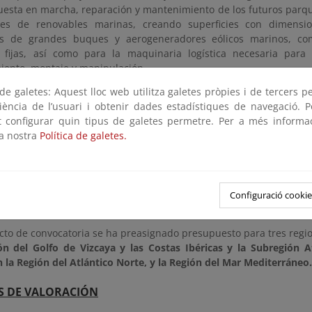
uesta en marcha, reparación y mantenimiento de los futuros parqu
es de renovables marinas, creando superficies con dimension
es de grandes buques y aerogeneradores eólicos marinos, co
y fijas, así como para la maquinaria logística necesaria para
ento, montaje y manipulación.
e galetes: Aquest lloc web utilitza galetes pròpies i de tercers p
 a cada actuación subvencionable se le exigirán unos requer
riència de l’usuari i obtenir dades estadístiques de navegació. P
ínima de alineación de muelle, calado y superficie mínima de
ot configurar quin tipus de galetes permetre. Per a més informa
ar respuesta a las actividades de fabricación, montaje y tran
la nostra
Política de galetes.
a el desarrollo de los parques eólicos en alta mar en España.
as propuestas deberán estar vinculadas a un proyecto indus
o superior a la ayuda solicitada, con una vigencia temporal de al 
ina y/o a las renovables marinas. Estos proyectos industria
Configuració cookie
 privados que obtengan sus títulos concesionales en procedimiento
ecto de convocatoria se ha preasignado presupuesto para tres reg
ón del Golfo de Vizcaya y las Costas Ibéricas y la Subregión 
 la Región del Atlántico Norte, y la Región del Mar Mediterráneo.
S DE VALORACIÓN