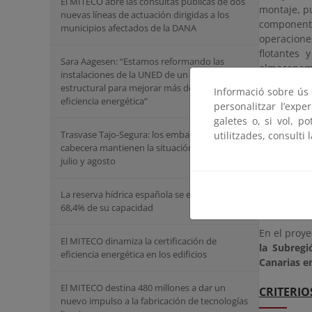
El MITECO abre las consultas públicas de dos
montaje, p
nuevas líneas de actuación dirigidas a los
component
municipios afectados de la DANA
operacion
flotantes 
Sara Aagesen: “Estamos reformando las
almacenami
instalaciones de la UNED de un modo
estructural para mejorar más del 30% su
Informació sobre ús d
Para ello,
eficiencia energética”
personalitzar l’expe
longitud m
galetes o, si vol, p
permitan d
Trasvase Tajo-Segura: los embalses de
utilitzades, consulti 
marinos par
cabecera mantienen la situación de nivel 1 en
julio y agosto
Además, l
comparable 
eólica mar
La reserva hídrica española se encuentra al
operadores
68,4% de su capacidad
En el proy
El MITECO dinamiza la certificación de
la Subregi
eficiencia energética en los edificios
Canarias en
El MITECO destina 480 millones a dar un
CRITERIO
nuevo impulso a la fabricación de tecnologías