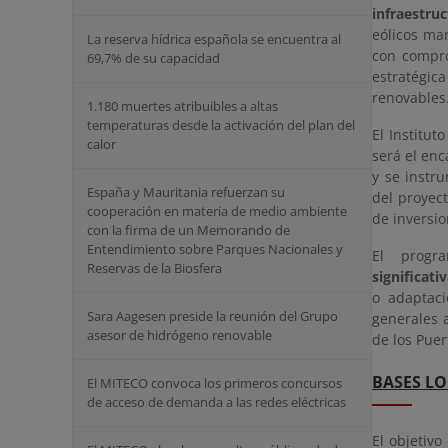
infraestru
eólicos mar
La reserva hídrica española se encuentra al
con compro
69,7% de su capacidad
estratégic
renovables
1.180 muertes atribuibles a altas
temperaturas desde la activación del plan del
El Institut
calor
será el en
y se instr
España y Mauritania refuerzan su
del proyec
cooperación en materia de medio ambiente
de inversio
con la firma de un Memorando de
Entendimiento sobre Parques Nacionales y
El progr
Reservas de la Biosfera
significati
o adaptaci
Sara Aagesen preside la reunión del Grupo
generales 
asesor de hidrógeno renovable
de los Puer
BASES LO
El MITECO convoca los primeros concursos
de acceso de demanda a las redes eléctricas
El objetivo