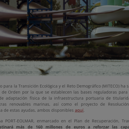
io para la Transición Ecológica y el Reto Demográfico (MITECO) ha 
o de Orden por la que se establecen las bases reguladoras para
de adaptación física de la infraestructura portuaria de titulari
otras renovables marinas, así como el proyecto de Resolució
ia de estas ayudas, ambos disponibles
aquí
.
ma PORT-EOLMAR, enmarcado en el Plan de Recuperación, Trans
stinará más de 160 millones de euros a reforzar las capa