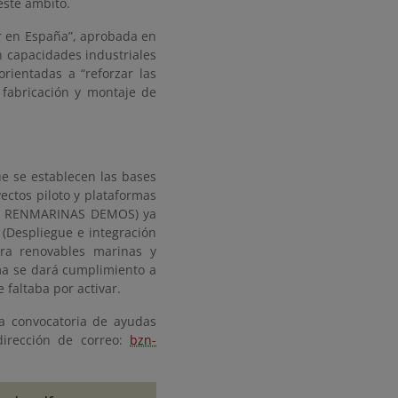
este ámbito.
ar en España”, aprobada en
n capacidades industriales
rientadas a “reforzar las
a fabricación y montaje de
e se establecen las bases
ectos piloto y plataformas
ama RENMARINAS DEMOS) ya
(Despliegue e integración
ra renovables marinas y
ma se dará cumplimiento a
 faltaba por activar.
la convocatoria de ayudas
dirección de correo:
bzn-