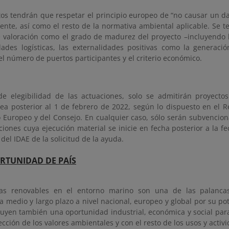
os tendrán que respetar el principio europeo de “no causar un dañ
nte, así como el resto de la normativa ambiental aplicable. Se t
de valoración como el grado de madurez del proyecto –incluyendo 
dades logísticas, las externalidades positivas como la generaci
 el número de puertos participantes y el criterio económico.
de elegibilidad de las actuaciones, solo se admitirán proyecto
sea posterior al 1 de febrero de 2022, según lo dispuesto en el 
 Europeo y del Consejo. En cualquier caso, sólo serán subvencion
ciones cuya ejecución material se inicie en fecha posterior a la f
 del IDAE de la solicitud de la ayuda.
RTUNIDAD DE PAÍS
ías renovables en el entorno marino son una de las palancas
a medio y largo plazo a nivel nacional, europeo y global por su po
ituyen también una oportunidad industrial, económica y social par
ección de los valores ambientales y con el resto de los usos y acti