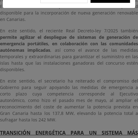
Estas actuaciones también permitirán incrementar la capacidad
disponible para la incorporación de nueva generación renovable
en Canarias.
En este sentido, el reciente Real Decreto-ley 7/2025 también
permite agilizar el despliegue de sistemas de generación de
emergencia portátiles, en colaboración con las comunidades
autónomas implicadas
, así como el avance de las medidas
temporales y extraordinarias para garantizar el suministro en las
islas hasta que las instalaciones ganadoras del concurso estén
disponibles.
En este sentido, el secretario ha reiterado el compromiso del
Gobierno para seguir apoyando las medidas de emergencia a
corto plazo cuya competencia corresponde al Ejecutivo
autonómico, como hizo el pasado mes de mayo, al ampliar el
reconocimiento del coste de aumentar la potencia prevista en
Gran Canaria hasta los 137,8 MW, elevando la potencia total a
sufragar hasta los 242 MW.
TRANSICIÓN ENERGÉTICA PARA UN SISTEMA MÁS