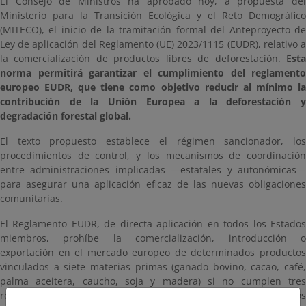
El Consejo de Ministros ha aprobado hoy, a propuesta del
Ministerio para la Transición Ecológica y el Reto Demográfico
(MITECO), el inicio de la tramitación formal del Anteproyecto de
Ley de aplicación del Reglamento (UE) 2023/1115 (EUDR), relativo a
la comercialización de productos libres de deforestación. E
sta
norma permitirá garantizar el cumplimiento del reglamento
europeo EUDR, que tiene como objetivo reducir al mínimo la
contribución de la Unión Europea a la deforestación y
degradación forestal global.
El texto propuesto establece el régimen sancionador, los
procedimientos de control, y los mecanismos de coordinación
entre administraciones implicadas —estatales y autonómicas—
para asegurar una aplicación eficaz de las nuevas obligaciones
comunitarias.
El Reglamento EUDR, de directa aplicación en todos los Estados
miembros, prohíbe la comercialización, introducción o
exportación en el mercado europeo de determinados productos
vinculados a siete materias primas (ganado bovino, cacao, café,
palma aceitera, caucho, soja y madera) si no cumplen tres
requisitos: estar libres de deforestación, haber sido producidos