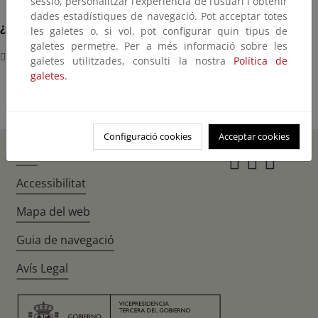
sessió, personalitzar l’experiència de l’usuari i obtenir
dades estadístiques de navegació. Pot acceptar totes
¿Dónde?
les galetes o, si vol, pot configurar quin tipus de
galetes permetre. Per a més informació sobre les
Málaga
galetes utilitzades, consulti la nostra
Política de
galetes.
Configuració cookies
Acceptar cookies
Inici
Instagr
Twitte
Fac
Accessibilitat
Mapa del web
Guia de navegació
Avís Legal