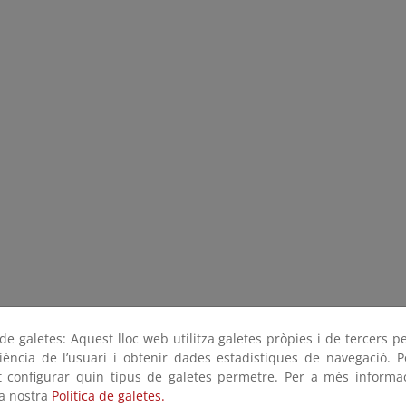
e galetes: Aquest lloc web utilitza galetes pròpies i de tercers p
riència de l’usuari i obtenir dades estadístiques de navegació. P
ot configurar quin tipus de galetes permetre. Per a més informa
la nostra
Política de galetes.