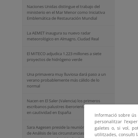
Naciones Unidas distingue el trabajo del
ministerio en el Mar Menor como Iniciativa
Emblemática de Restauración Mundial
La AEMET inaugura su nuevo radar
meteorológico en Almagro, Ciudad Real
El MITECO adjudica 1.223 millones a siete
proyectos de hidrógeno verde
Una primavera muy lluviosa dará paso a un
verano probablemente más cálido de lo
normal
Nacen en El Saler (Valencia) los primeros
escribanos palustres iberorientales criados
en cautividad en España
Informació sobre ús d
personalitzar l’expe
Sara Aagesen preside la reunión del Comité
galetes o, si vol, p
de Análisis de las circunstancias que
utilitzades, consulti 