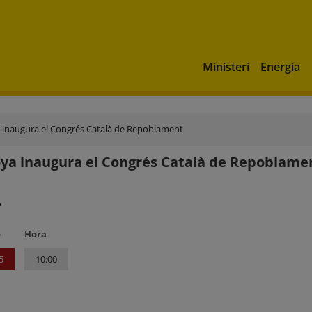
Ministeri
Energia
 inaugura el Congrés Català de Repoblament
ya inaugura el Congrés Català de Repoblame
?
o
Hora
5
10:00