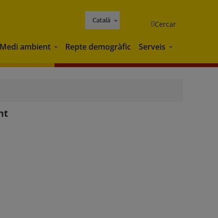
Català
Cercar
Medi ambient
Repte demogràfic
Serveis
Medi ambient
Serveis
nt