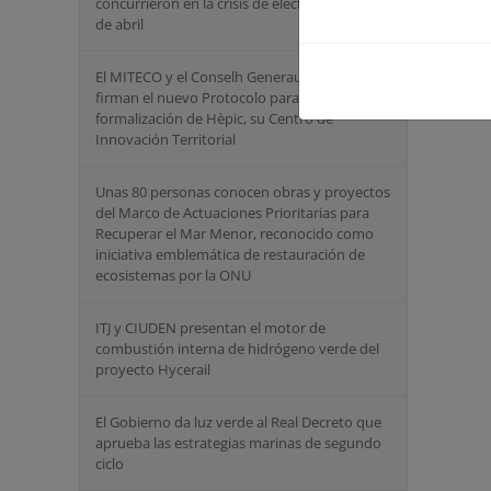
concurrieron en la crisis de electricidad del 28
de abril
El MITECO y el Conselh Generau d’ Aran
firman el nuevo Protocolo para la
formalización de Hèpic, su Centro de
Innovación Territorial
Unas 80 personas conocen obras y proyectos
del Marco de Actuaciones Prioritarias para
Recuperar el Mar Menor, reconocido como
iniciativa emblemática de restauración de
ecosistemas por la ONU
ITJ y CIUDEN presentan el motor de
combustión interna de hidrógeno verde del
proyecto Hycerail
El Gobierno da luz verde al Real Decreto que
aprueba las estrategias marinas de segundo
ciclo