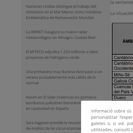
la vertient
Naciones Unidas distingue el trabajo del
ministerio en el Mar Menor como Iniciativa
La situació
Emblemática de Restauración Mundial
La AEMET inaugura su nuevo radar
meteorológico en Almagro, Ciudad Real
El MITECO adjudica 1.223 millones a siete
proyectos de hidrógeno verde
Una primavera muy lluviosa dará paso a un
verano probablemente más cálido de lo
normal
Nacen en El Saler (Valencia) los primeros
escribanos palustres iberorientales criados
en cautividad en España
Informació sobre ús d
personalitzar l’expe
Sara Aagesen preside la reunión del Comité
galetes o, si vol, p
de Análisis de las circunstancias que
utilitzades, consulti 