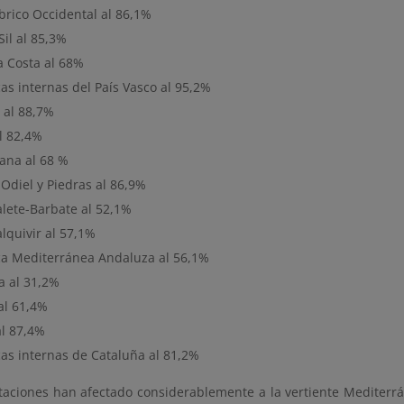
brico Occidental al 86,1%
il al 85,3%
a Costa al 68%
as internas del País Vasco al 95,2%
 al 88,7%
l 82,4%
ana al 68 %
 Odiel y Piedras al 86,9%
lete-Barbate al 52,1%
lquivir al 57,1%
a Mediterránea Andaluza al 56,1%
a al 31,2%
al 61,4%
al 87,4%
as internas de Cataluña al 81,2%
itaciones han afectado considerablemente a la vertiente Mediter