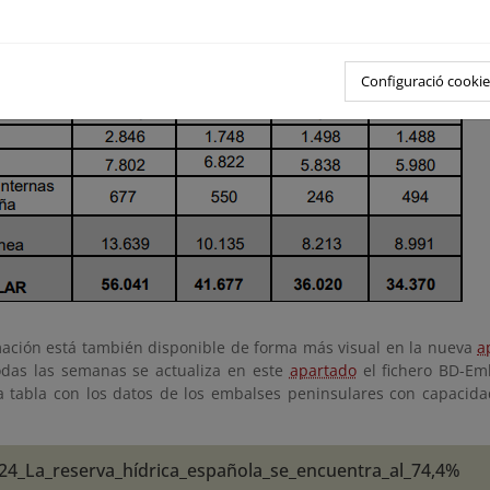
Configuració cookie
mación está también disponible de forma más visual en la nueva
a
das las semanas se actualiza en este
apartado
el fichero BD-Em
a tabla con los datos de los embalses peninsulares con capacid
24_La_reserva_hídrica_española_se_encuentra_al_74,4%