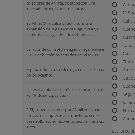
colectores de Arriate, dotados con una
Cantá
inversión de 6 millones de euros
Miño-S
Galici
EL MITECO impulsa la lucha contra la
expansión del alga exótica Rugulopteryx
Cuenc
okamurae y la gestión de su biomasa
Duero
Tajo a
La labor de control del regadío ilegal eleva a
Guadi
9.100 las hectáreas cerradas por el MITECO
Tinto,
España refuerza su liderazgo en la protección
Guada
de los océanos
Guada
Cuenc
La reserva hídrica española se encuentra al
Segur
76,4% de su capacidad
Júcar 
El ITJ convoca ayudas por 28 millones para
Ebro 
proyectos empresariales que impulsen el
Cuenc
desarrollo económico en zonas de Transición
Justa
Las precip