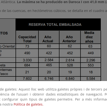
e Atlántica.
La máxima se ha producido en Daroca I con 41,0 mm (4
n de las cuencas, en hectómetros cúbicos, se detalla en el cuadro 
e galetes: Aquest lloc web utilitza galetes pròpies i de tercers p
riència de l’usuari i obtenir dades estadístiques de navegació. P
ot configurar quin tipus de galetes permetre. Per a més informa
la nostra
Política de galetes.