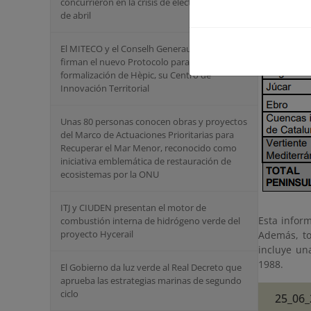
concurrieron en la crisis de electricidad del 28
de abril
El MITECO y el Conselh Generau d’ Aran
firman el nuevo Protocolo para la
formalización de Hèpic, su Centro de
Innovación Territorial
Unas 80 personas conocen obras y proyectos
del Marco de Actuaciones Prioritarias para
Recuperar el Mar Menor, reconocido como
iniciativa emblemática de restauración de
ecosistemas por la ONU
ITJ y CIUDEN presentan el motor de
Esta infor
combustión interna de hidrógeno verde del
proyecto Hycerail
Además, to
incluye un
1988.
El Gobierno da luz verde al Real Decreto que
aprueba las estrategias marinas de segundo
ciclo
25_06_