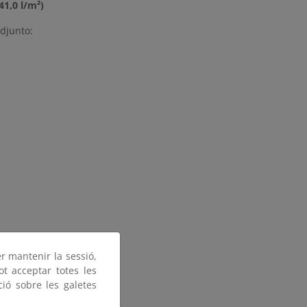
1,0 l/m²)
adjunto:
er mantenir la sessió,
ot acceptar totes les
ció sobre les galetes