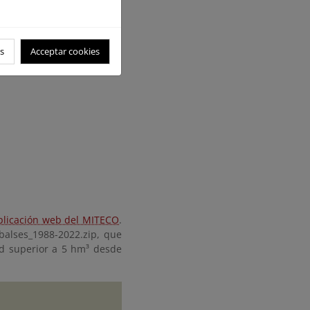
s
Acceptar cookies
plicación web del MITECO
.
balses_1988-2022.zip, que
ad superior a 5 hm³ desde