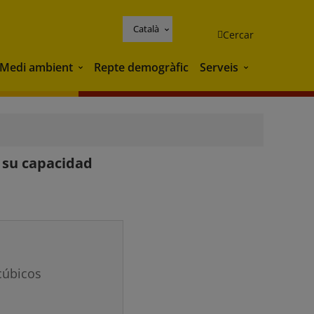
Català
Cercar
Medi ambient
Repte demogràfic
Serveis
Medi ambient
Serveis
e su capacidad
cúbicos