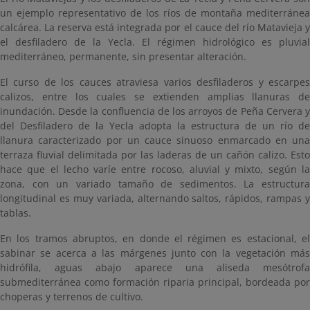
un ejemplo representativo de los ríos de montaña mediterránea
calcárea. La reserva está integrada por el cauce del río Matavieja y
el desfiladero de la Yecla. El régimen hidrológico es pluvial
mediterráneo, permanente, sin presentar alteración.
El curso de los cauces atraviesa varios desfiladeros y escarpes
calizos, entre los cuales se extienden amplias llanuras de
inundación. Desde la confluencia de los arroyos de Peña Cervera y
del Desfiladero de la Yecla adopta la estructura de un río de
llanura caracterizado por un cauce sinuoso enmarcado en una
terraza fluvial delimitada por las laderas de un cañón calizo. Esto
hace que el lecho varíe entre rocoso, aluvial y mixto, según la
zona, con un variado tamaño de sedimentos. La estructura
longitudinal es muy variada, alternando saltos, rápidos, rampas y
tablas.
En los tramos abruptos, en donde el régimen es estacional, el
sabinar se acerca a las márgenes junto con la vegetación más
hidrófila, aguas abajo aparece una aliseda mesótrofa
submediterránea como formación riparia principal, bordeada por
choperas y terrenos de cultivo.