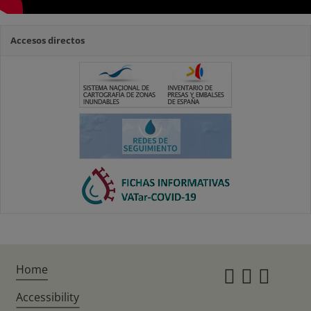
Accesos directos
Home
Instagr
Twitte
Fac
Accessibility