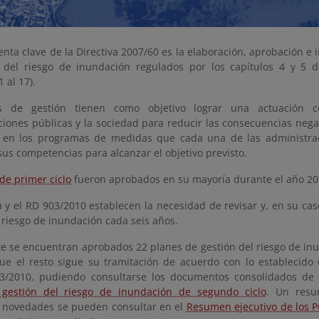
nta clave de la Directiva 2007/60 es la elaboración, aprobación e 
 del riesgo de inundación regulados por los capítulos 4 y 5 d
1 al 17).
s de gestión tienen como objetivo lograr una actuación c
ciones públicas y la sociedad para reducir las consecuencias nega
en los programas de medidas que cada una de las administrac
us competencias para alcanzar el objetivo previsto.
de primer ciclo
fueron aprobados en su mayoría durante el año 20
a y el RD 903/2010 establecen la necesidad de revisar y, en su cas
 riesgo de inundación cada seis años.
e se encuentran aprobados 22 planes de gestión del riesgo de inu
ue el resto sigue su tramitación de acuerdo con lo establecido e
3/2010, pudiendo consultarse los documentos consolidados de t
 gestión del riesgo de inundación de segundo ciclo
. Un resu
s novedades se pueden consultar en el
Resumen ejecutivo de los PG