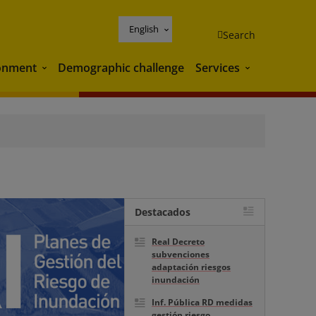
English
Search
onment
Demographic challenge
Services
Environment
Services
Destacados
Real Decreto
subvenciones
adaptación riesgos
inundación
Inf. Pública RD medidas
gestión riesgo