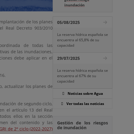
inundación
implantación de los planes
05/08/2025
el Real Decreto 903/2010
La reserva hídrica española se
encuentra al 65,8% de su
oordinada de todas las
capacidad
tivas de las inundaciones,
iones debe aplicar en el
29/07/2025
La reserva hídrica española se
16.
encuentra al 67% de su
capacidad
o, actualizar los planes de
Noticias sobre Agua
ndación de segundo ciclo,
Ver todas las noticias
n el artículo 13 del Real
odos ellos en la sección
men del contenido y las
Gestión de los riesgos
de inundación
RI de 2º ciclo (2022-2027)