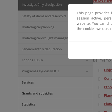
en las cue
Investigación y divulgación
La revisi
This page provides 
conclusion
Safety of dams and reservoirs
session active, per
importante
website. You can cho
más precis
Hydrological planning
the cookies we use, 
en el info
en las cuen
Hydrological drought management
Durante el
Saneamiento y depuración
Directiva 
Fondos FEDER
Del mismo 
Obje
Programas ayudas PERTE
Cont
Services
Proc
Grants and subsidies
Plan
Plan
Statistics