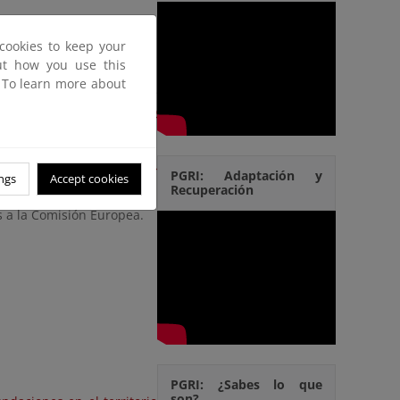
e entre su contenido las
cookies to keep your
mapas incorporan mejoras
out how you use this
en riesgo, con información
. To learn more about
formación está disponible
ial en los PGRI de 2º ciclo
sobre la aplicación de la
PGRI: Adaptación y
ngs
Accept cookies
spañoles.
Recuperación
 a la Comisión Europea.
PGRI: ¿Sabes lo que
son?