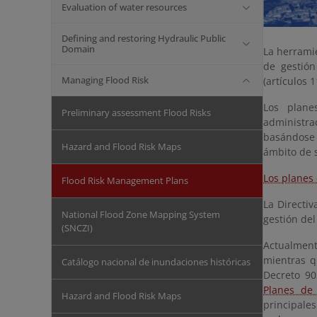
Evaluation of water resources
Defining and restoring Hydraulic Public
Domain
La herramie
de gestión
Managing Flood Risk
(artículos 1
Los plane
Preliminary assessment Flood Risks
administra
basándose 
Hazard and Flood Risk Maps
ámbito de s
Los planes 
Flood Risk Management Plans
La Directiv
National Flood Zone Mapping System
gestión del
(SNCZI)
Actualment
mientras q
Catálogo nacional de inundaciones históricas
Decreto 90
Planes de
Hazard and Flood Risk Maps
principale