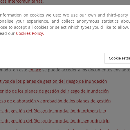
ncas intercomunitarias
.
ón de los planes de gestión del riesgo de inundación incluy
information on cookies we use: We use our own and third-party 
es de los mapas de peligrosidad y riesgo de 2º ciclo. Estos 
sonalise your experience, and collect anonymous statistics ab
s respecto al primer ciclo en la identificación de los elementos 
ose to accept all cookies or select which types you'd like to allow
a y ajustada a las necesidades de gestión. Un resumen de esta in
read our
Cookies Policy.
rme
Caracterización de la peligrosidad y riesgo por inundación fluv
cas intercomunitarias (2022-2027)
.
 año 2018, el Tribunal de Cuentas Europeo realizó un
informe 
Cookie setti
de inundaciones en Europa
, en el que se analizan varios ejemplos e
modo, en este
enlace
se puede acceder a los documentos enviados
tivos de los planes de gestión del riesgo de inundación
enido de los planes de gestión del riesgo de inundación
eso de elaboración y aprobación de los planes de gestión
es de gestión del Riesgo de Inundación de primer ciclo
es de gestión del Riesgo de Inundación de segundo ciclo