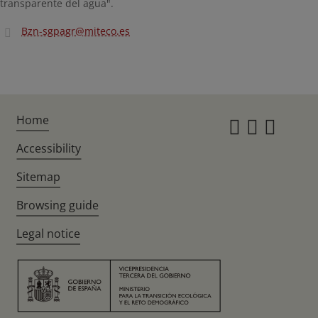
transparente del agua".
Bzn-sgpagr@miteco.es
Home
Instagr
Twitte
Fac
Accessibility
Sitemap
Browsing guide
Legal notice