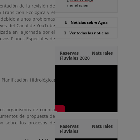
inundación
entación de la revisión de
 Transición Ecológica y el
, debido a unos problemas
Noticias sobre Agua
ravés del Canal de YouTube
lizada en la Jornada por el
Ver todas las noticias
uevos Planes Especiales de
Reservas Naturales
Fluviales 2020
Planificación Hidrológica)
 los organismos de cuenca
ocumentos de propuesta de
ón sobre los procesos de
Reservas Naturales
Fluviales