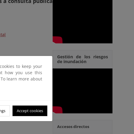
s a consulta pública
tal
Gestión de los riesgos
de inundación
cookies to keep your
out how you use this
. To learn more about
ngs
Accept cookies
Accesos directos