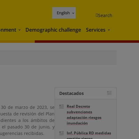
English
Search
onment
Demographic challenge
Services
Environment
Services
Destacados
Real Decreto
l 30 de marzo de 2023, se
subvenciones
uesta de revisión del Plan
adaptación riesgos
ndientes a los ámbitos de
inundación
ó el pasado 30 de junio, y
ugerencias recibidas.
Inf. Pública RD medidas
gestión riesgo