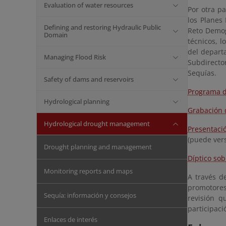
Evaluation of water resources
Por otra pa
los Planes 
Defining and restoring Hydraulic Public
Reto Demog
Domain
técnicos, 
del departa
Managing Flood Risk
Subdirector
Sequías.
Safety of dams and reservoirs
Programa d
Hydrological planning
Grabación 
Hydrological drought management
Presentaci
(puede vers
Drought planning and management
Díptico sob
Monitoring reports and maps
A través d
promotores
Sequía: información y consejos
revisión q
participaci
Enlaces de interés