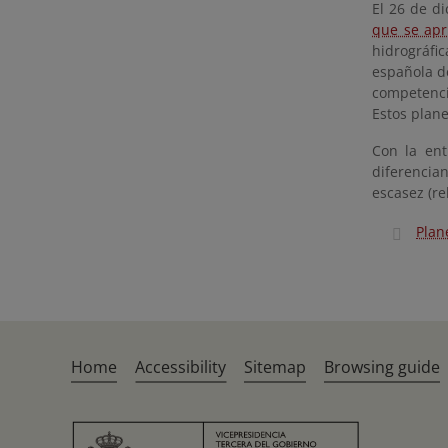
El 26 de d
que se apr
hidrográfi
española de
competenci
Estos plane
Con la ent
diferencia
escasez (r
Plan
Home
Accessibility
Sitemap
Browsing guide