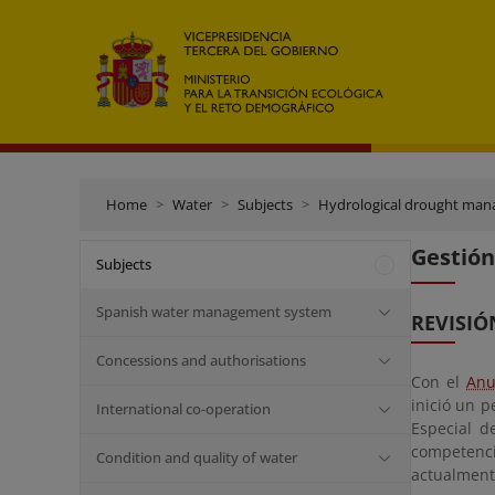
Home
Water
Subjects
Hydrological drought ma
Gestión
Subjects
Spanish water management system
REVISIÓ
Concessions and authorisations
Con el
Anu
inició un 
International co-operation
Especial d
competenci
Condition and quality of water
actualmente