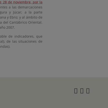
e 28 de noviembre, por la
ntes a las demarcaciones
egura y Júcar; a la parte
ana y Ebro; y al ámbito de
a del Cantábrico Oriental.
 año 2007.
oble de indicadores, que
l), de las situaciones de
andas).
Instagra
Twitter
Face