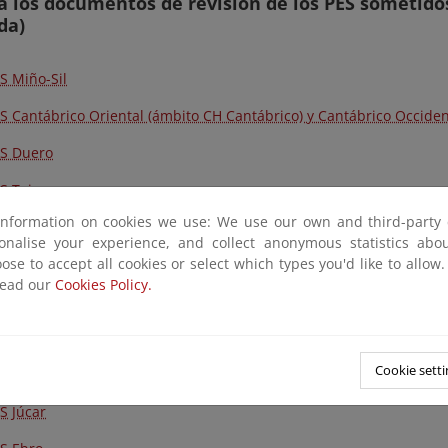
a los documentos de revisión de los PES sometido
da)
S Miño-Sil
S Cantábrico Oriental (ámbito CH Cantábrico) y Cantábrico Occiden
ES Duero
S Tajo
information on cookies we use: We use our own and third-party 
ES Guadiana
sonalise your experience, and collect anonymous statistics ab
ose to accept all cookies or select which types you'd like to allow
ES Guadalquivir
read our
Cookies Policy.
ES Ceuta
S Melilla
Cookie setti
ES Segura
S Júcar