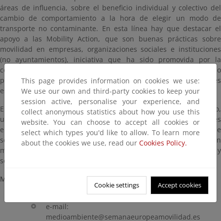
áreas de influencia, sobre el beneficio individual y colectivo del
cambio de comportamiento a la hora de elegir un modo de
transporte no contaminante. En esta línea hay que destacar el
apoyo a las Mobility Action, que son buenas prácticas sobre
movilidad en empresas, organizaciones sociales e instituciones
(no ayuntamientos), iniciativa que ha sido promovida por la
coordinación española y difundida a toda Europa. Solo el año
pasado se registraron 412 Mobility Actions por parte de entidades
This page provides information on cookies we use:
españolas.
We use our own and third-party cookies to keep your
session active, personalise your experience, and
El Ministerio para la Transición Ecológica y el Reto Demográfico,
collect anonymous statistics about how you use this
un año más, como coordinador nacional del proyecto europeo, es
website. You can choose to accept all cookies or
el responsable de la difusión y promoción de esta iniciativa, que
select which types you'd like to allow. To learn more
se enmarca en las políticas que está llevando a cabo, tanto en
about the cookies we use, read our
Cookies Policy.
materia de calidad del aire, cambio climático, economía circular, y
sostenibilidad local.
Mas información sobre la SEM:
Cookie settings
Accept cookies
Coordinación española de la SEM:
e-mail:
medioambiente@semanaeuropeamovilidad.es