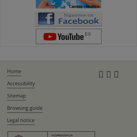
Home
Instagr
Twitte
Fac
Accessibility
Sitemap
Browsing guide
Legal notice