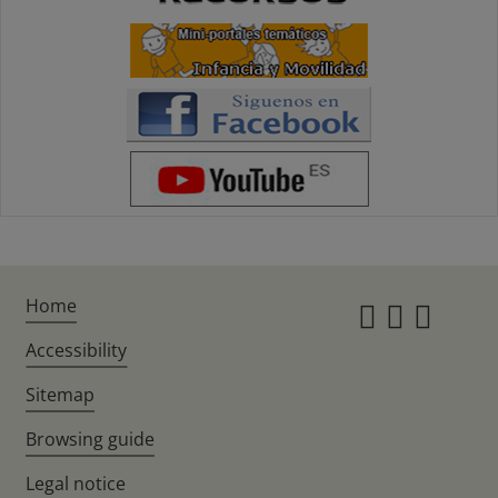
Home
Instagr
Twitte
Fac
Accessibility
Sitemap
Browsing guide
Legal notice