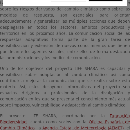
La generación, actualización y difusión del conocimiento, tanto
sobre los riesgos derivados del cambio climático como sobre las
medidas de respuesta, son esenciales para orientar
adecuadamente y generalizar las múltiples acciones que deben
desplegarse en todos los sectores, ámbitos productivos y
territorios en los próximos años. La comunicación social de las
respuestas adaptativas forma parte de la gran tarea de
sensibilización y extensión de nuevos conocimientos que tienen
por delante los agentes sociales, entre ellos de forma destacada
las administraciones y los medios de comunicación.
Uno de los objetivos del proyecto LIFE SHARA es capacitar y
sensibilizar sobre adaptación al cambio climático, así como
contribuir a mejorar la comunicación que se realiza sobre esta
materia. Así, estos desayunos informativos del proyecto son
espacios dirigidos a profesionales de la divulgación y
comunicación en los que se presenta el conocimiento más actual
sobre impactos, vulnerabilidad y adaptación al cambio climático.
El proyecto LIFE SHARA, coordinado por la
Fundación
Biodiversidad
, cuenta como socios con la
Oficina Española de
Cambio Climático
, la
Agencia Estatal de Meteorología (AEMET)
, el