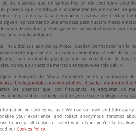
 de los plásticos que utilizamos hoy en día continúan estand
 un proceso que contribuye a incrementar las emisiones de gas
oducción, su uso hasta su eliminación. Las tasas de reciclaje tam
cos siguen representando una amenaza para nuestro medio ambient
adecuada de residuos y el desgaste de los productos que contribu
icos en el medio ambiente.
cos, incluidos sus aditivos químicos, pueden permanecer en la 
encialmente ingresar en la cadena alimentaria. A raíz de la c
ricantes han producido plásticos que se consideran de base b
bles, aunque su cuota de mercado es todavía de solo del 1%.
Agencia Europea de Medio Ambiente) se ha pronunciado al 
ásticos biodegradables y compostables: desafíos y oportunidade
érica los plásticos que, con frecuencia, se etiquetan de m
s, biodegradables, oxodegradables y/o de base biológica, explican
information on cookies we use: We use our own and third-party 
be entender, a priori, que estos plásticos reducen el problema d
sonalise your experience, and collect anonymous statistics ab
sticos no biodegradables, lo cierto es que deben gestionarse y eli
ose to accept all cookies or select which types you'd like to allow
 importante que a menudo los consumidores no comprenden bie
read our
Cookies Policy.
 ejemplo, los microorganismos pueden descomponer los mate