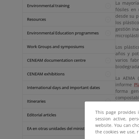
La mayoría
Environmental training
fósiles en
desde su pr
Resources
los plásti
gestión in
Environmental Education programmes
microplást
Work Groups and symposiums
Los plásti
años y pot
varios fab
CENEAM documentation centre
biodegrada
CENEAM exhibitions
La AEMA (
informe
Pl
International days and important dates
forma gen
compostable
Itineraries
términos.
This page provides 
Editorial articles
Si bien ca
session active, per
por los plá
website. You can cho
EA en otras unidades del ministerio
un aspecto
the cookies we use, 
AEMA. Por