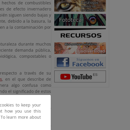
o hechos de combustibles
es de efecto invernadero
bién siguen siendo bajas y
e, debido a la basura, la
yen a la contaminación por
naturaleza durante muchos
reciente demanda pública,
iológica, compostables o
respecto a través de su
s
, en el que describe de
anera algo confusa como
do el significado de estos
cookies to keep your
e contaminación originado
out how you use this
minarse de forma correcta,
. To learn more about
n, dice el informe de la
riales biodegradables y