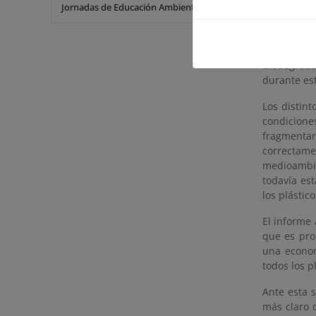
compostabl
Jornadas de Educación Ambiental
tiempo def
los compos
las planta
biodegrada
durante es
Los distin
condicione
fragmentar
correctam
medioambie
todavía es
los plástic
El informe
que es pro
una econom
todos los p
Ante esta 
más claro 