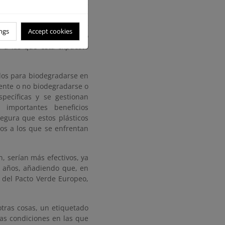
a dentro de un período de
an que las condiciones en
en comparación con las de
ngs
Accept cookies
 un artículo de plástico
 a las que está expuesto
ados para biodegradarse en
mente o no biodegradarse o
specíficas y se gestionan
 importantes beneficios
gura que estos plásticos
íos a los que se enfrentan
, serían más efectivos, ya
s años, añadiendo que, en
 del Pacto Verde Europeo,
tras cosas, un etiquetado
as condiciones en las que