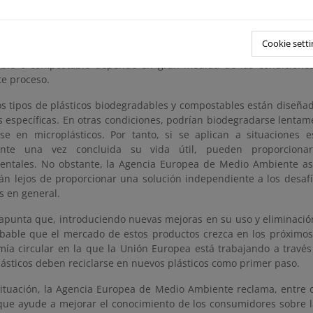
es en agua, dióxido de carbono, sales minerales y nueva biomas
inido. Sin embargo, es posible que muchos consumidores no sep
tadores domésticos y en el ambiente abierto son muy diferentes 
Cookie setti
s de compostaje industrial. La velocidad a la que se degrada
ble o compostable depende en gran medida de las condiciones
te proceso.
tos tipos de plásticos biodegradables y compostables están diseñ
s específicas. En otras condiciones, podrían biodegradarse lenta
se en microplásticos. Por tanto, si se aplican a situaciones e
ente una vez concluida su vida útil, pueden proporcionar
ntales. No obstante, la Agencia Europea de Medio Ambiente ase
tán lejos de proporcionar una solución independiente a los desaf
os en general.
 apunta que, introduciendo nuevas mejoras en su uso y eliminación
bable que el mercado de estos productos crezca en los próximo
ía circular en la que la Unión Europea está trabajando a través
lásticos deben reciclarse en nuevos plásticos como primer paso.
situación, la Agencia Europea de Medio Ambiente reclama, entre o
que ayude a mejorar el conocimiento de los consumidores sobre l