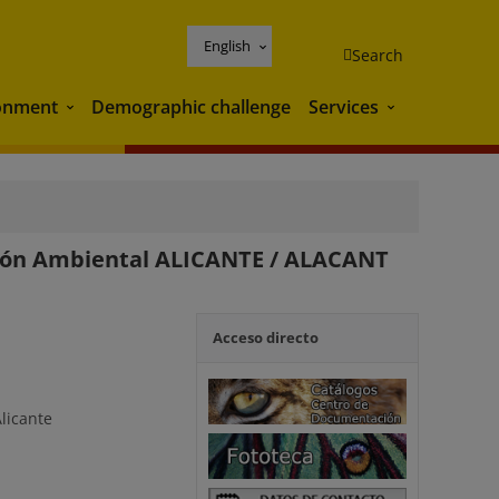
English
Search
onment
Demographic challenge
Services
Environment
Services
ción Ambiental ALICANTE / ALACANT
Acceso directo
n
licante