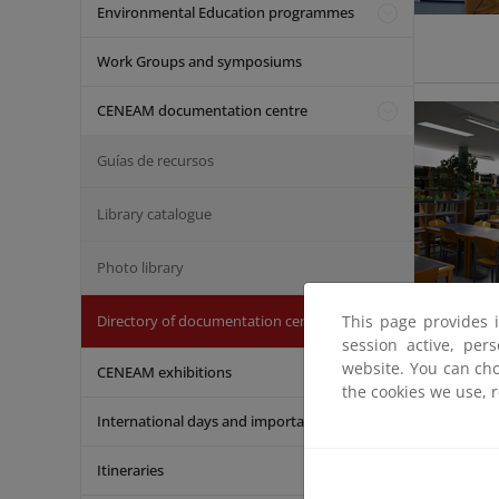
Environmental Education programmes
Work Groups and symposiums
CENEAM documentation centre
Guías de recursos
Library catalogue
Photo library
This page provides 
Directory of documentation centres
session active, per
website. You can cho
CENEAM exhibitions
the cookies we use, 
International days and important dates
Itineraries