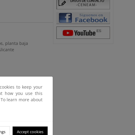
os, planta baja
licante
cookies to keep your
out how you use this
. To learn more about
 Educativo del Medio
 48-49
ngs
Accept cookies