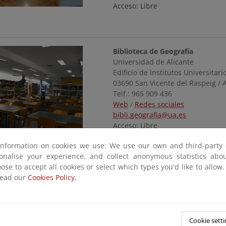
Acceso: Libre
Biblioteca de Geografía
Universidad de Alicante
Edificio de Institutos Universitari
03690 San Vicente del Raspeig / A
Telf.: 965 909 436
Web
/
Redes sociales
bibli.geografia@ua.es
Acceso: Libre
information on cookies we use: We use our own and third-party 
sonalise your experience, and collect anonymous statistics ab
ose to accept all cookies or select which types you'd like to allow
read our
Cookies Policy.
CEMA Los Molinos (Centro
Ambiente)
Fundación del Mediterráneo
Ctra. N 340 Alicante-Murcia, Km.
Cookie setti
Camino de los Magro, s/n