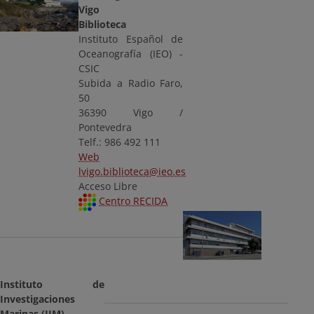
Vigo
Biblioteca
Instituto Español de
Oceanografía (IEO) -
CSIC
Subida a Radio Faro,
50
36390 Vigo /
Pontevedra
Telf.: 986 492 111
Web
lvigo.biblioteca@ieo.es
Acceso Libre
Centro RECIDA
Instituto de
Investigaciones
Marinas (IIM)