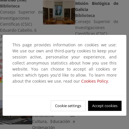
Misión Biológica de
Biblioteca
Galicia
Consejo Superior de
Biblioteca
Investigaciones
Consejo Superior de
Científicas (CSIC)
Investigaciones
Eduardo Cabello, 6
Científicas (CSIC)
36208 Vigo /
Carballeira, 8
Pontevedra
This page provides information on cookies we use:
36143 Pontevedra
Telf.: 986 231 930
We use our own and third-party cookies to keep your
Telf.: 986 854 800
Ext. 438513 / 438514
session active, personalise your experience, and
Web
Web
collect anonymous statistics about how you use this
biblioteca.mbg@csic.es
bib_iim@iim.csic.es
website. You can choose to accept all cookies or
Acceso: Libre
Acceso: Libre
select which types you'd like to allow. To learn more
Centro RECIDA
Centro RECIDA
about the cookies we use, read our
Cookies Policy.
Museo Massó
Cookie settings
Accept cookies
Biblioteca
Consellería de
Cultura, Educación e
Ordenación