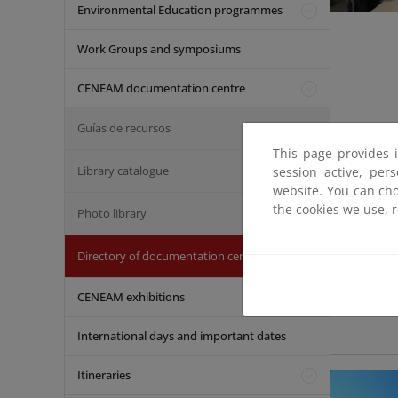
Environmental Education programmes
Work Groups and symposiums
CENEAM documentation centre
Guías de recursos
This page provides 
Library catalogue
session active, per
website. You can cho
the cookies we use, 
Photo library
Directory of documentation centres
CENEAM exhibitions
International days and important dates
Itineraries