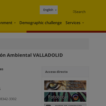
English
Search
onment
Demographic challenge
Services
Environment
Services
ción Ambiental VALLADOLID
les
Acceso directo
5
 98342-3302