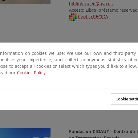
biblioteca.eii@uva.es
Acceso: Libre (préstamo reservad
Centro RECIDA
Fundación "Joaquín Díaz"
information on cookies we use: We use our own and third-party 
Diputación de Valladolid
sonalise your experience, and collect anonymous statistics ab
Real, 4
ose to accept all cookies or select which types you'd like to allow
47862 Urueña / Valladolid
read our
Cookies Policy.
Telf.: 983 717 472
Web
info@funjdiaz.net
Acceso: Libre
Cookie setti
Fundación
CIDAUT
- Centro de I
en Transporte y Energía