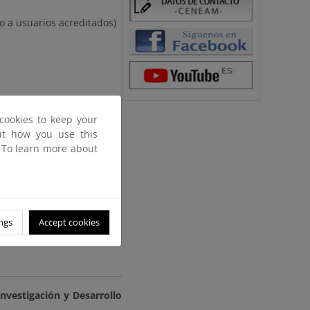
o a usuarios acreditados)
cookies to keep your
out how you use this
. To learn more about
ngs
Accept cookies
nvestigación y Desarrollo