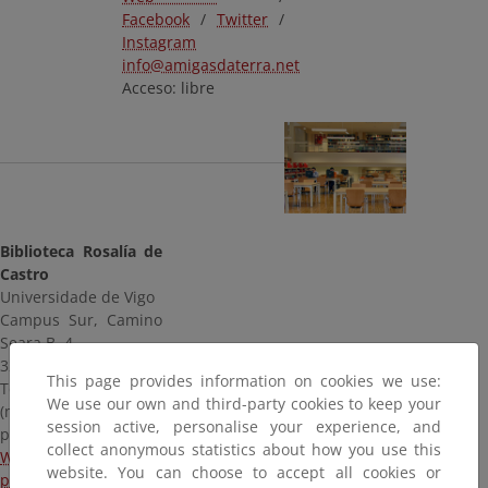
Facebook
/
Twitter
/
Instagram
info@amigasdaterra.net
Acceso: libre
Biblioteca Rosalía de
Castro
Universidade de Vigo
Campus Sur, Camino
Seara B, 4
32004 Ourense
This page provides information on cookies we use:
Telf.: 988 387 192
We use our own and third-party cookies to keep your
(mostrador de
session active, personalise your experience, and
préstamo)
collect anonymous statistics about how you use this
Web
/
Facebook
/
Twitter
/
Pinterest
/
Instagram
website. You can choose to accept all cookies or
presour@uvigo.es
(préstamo)