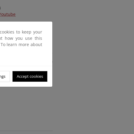
3
Youtube
cookies to keep your
out how you use this
. To learn more about
entación Agroforestal de
a de Galicia
ngs
Accept cookies
uísamo