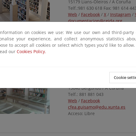
15179 Lians-Oleiros / A Coruña
Telf.:981 630 618 Fax: 981 614 44
Web
/
Facebook
/
X
/
Instagram
/
documentacion@ceida.org
Acceso: Libre
information on cookies we use: We use our own and third-party 
Centro RECIDA
sonalise your experience, and collect anonymous statistics ab
ose to accept all cookies or select which types you'd like to allow
read our
Cookies Policy.
Centro de Formación e Experim
Guísamo
Consellería do Medio Rural. Xunt
Cookie setti
Lg. Bos, 14. Ctra. N-VI Km. 581 G
15640 Bergondo / A Coruña
Telf.: 881 881 043
Web
/
Facebook
cfea.guisamo@edu.xunta.es
Acceso: Libre