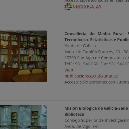
Acceso: Libre (consulta en sala de
Centro RECIDA
Consellería do Medio Rural. S
Tecnolóxica, Estatísticas e Publi
Xunta de Galicia
Avda. do Camiño Francés, 10 - Só
15703 Santiago de Compostela / 
Telf.: 981 546 660 Fax: 981 546 6
Web
publicacions.agri@xunta.es
Acceso: Sólo personas con autori
Misión Biológica de Galicia-Sed
Biblioteca
Consejo Superior de Investigacion
Avda. de Vigo, s/n