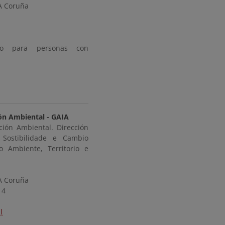
A Coruña
ólo para personas con
ón Ambiental - GAIA
ción Ambiental. Dirección
 Sostibilidade e Cambio
o Ambiente, Territorio e
A Coruña
14
l