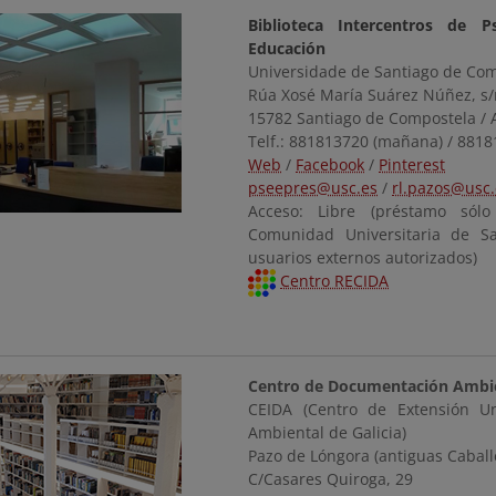
Biblioteca Intercentros de P
Educación
Universidade de Santiago de Co
Rúa Xosé María Suárez Núñez, s
15782 Santiago de Compostela / 
Telf.: 881813720 (mañana) / 8818
Web
/
Facebook
/
Pinterest
pseepres@usc.es
/
rl.pazos@usc.
Acceso: Libre (préstamo só
Comunidad Universitaria de S
usuarios externos autorizados)
Centro RECIDA
Centro de Documentación Ambi
CEIDA (Centro de Extensión Uni
Ambiental de Galicia)
Pazo de Lóngora (antiguas Caball
C/Casares Quiroga, 29