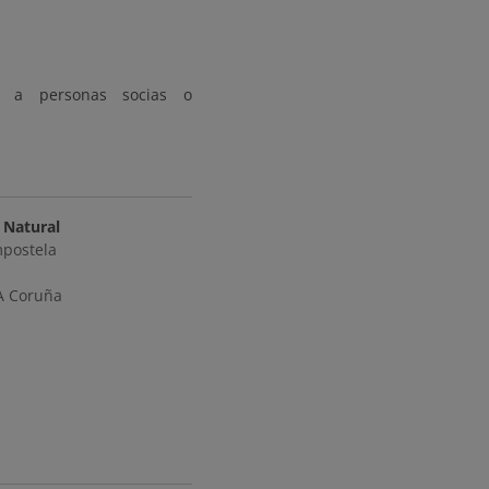
lo a personas socias o
 Natural
mpostela
A Coruña