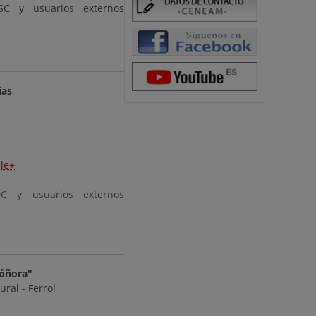
C y usuarios externos
ias
le+
C y usuarios externos
Sóñora"
ral - Ferrol