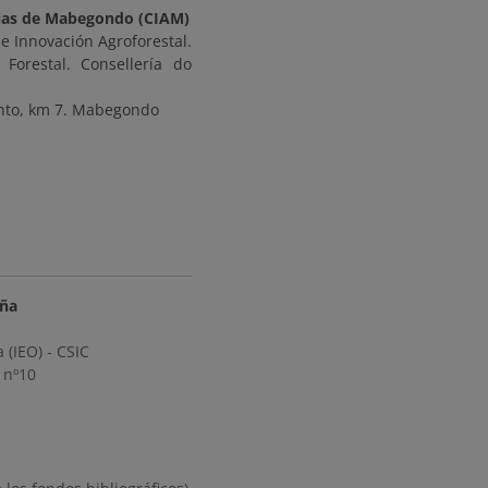
rias de Mabegondo (CIAM)
e Innovación Agroforestal.
Forestal. Consellería do
ento, km 7. Mabegondo
uña
 (IEO) - CSIC
, nº10