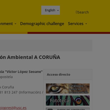
English
Search
onment
Demographic challenge
Services
Environment
Services
ción Ambiental A CORUÑA
xía "Víctor López Seoane"
Acceso directo
mpostela
A Coruña
881 813 247 (Información) /
bioprest@usc.es