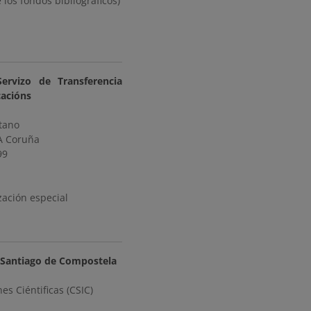
 los fondos bibliográficos)
ervizo de Transferencia
cacións
tano
A Coruña
99
zación especial
e Santiago de Compostela
es Ciéntificas (CSIC)