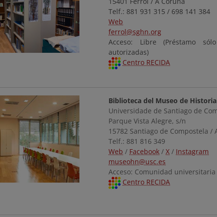
15401 Ferrol / A Coruña
Telf.: 881 931 315 / 698 141 384
Web
ferrol@sghn.org
Acceso: Libre (Préstamo só
autorizadas)
Centro RECIDA
Biblioteca del Museo de Historia
Universidade de Santiago de Co
Parque Vista Alegre, s/n
15782 Santiago de Compostela / 
Telf.: 881 816 349
Web
/
Facebook
/
X
/
Instagram
museohn@usc.es
Acceso: Comunidad universitaria
Centro RECIDA