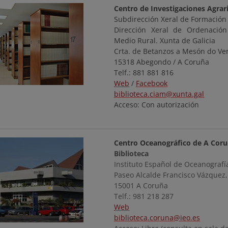
Centro de Investigaciones Agra
Subdirección Xeral de Formación 
Dirección Xeral de Ordenación 
Medio Rural. Xunta de Galicia
Crta. de Betanzos a Mesón do V
15318 Abegondo / A Coruña
Telf.: 881 881 816
Web
/
Facebook
biblioteca.ciam@xunta.gal
Acceso: Con autorización
Centro Oceanográfico de A Cor
Biblioteca
Instituto Español de Oceanografía
Paseo Alcalde Francisco Vázquez
15001 A Coruña
Telf.: 981 218 287
Web
biblioteca.coruna@ieo.es