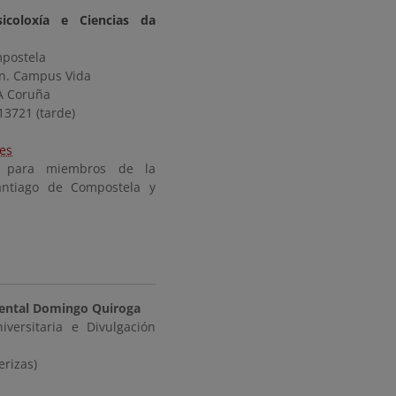
sicoloxía e Ciencias da
mpostela
/n. Campus Vida
A Coruña
13721 (tarde)
es
lo para miembros de la
antiago de Compostela y
ental Domingo Quiroga
versitaria e Divulgación
erizas)