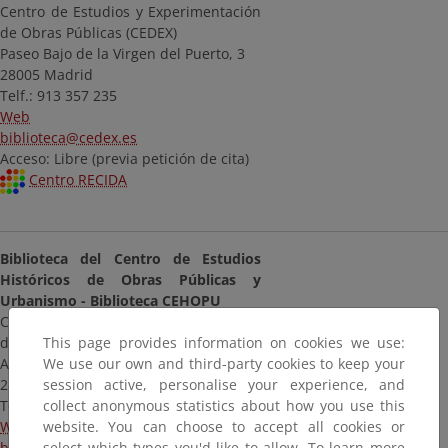
Centro de Estudios y Experimentación
de Obras Públicas (CEDEX)
Paseo Bajo de la Virgen del Puerto, 3
28005 Madrid
Telf.: 913 357 235
Web
biblioteca@cedex.es
Acceso: Libre (previa petición de cita)
Centro RECIDA
Biblioteca del Centro de Estudios
Históricos de Obras Públicas y
Urbanismo - Biblioteca CEHOPU
Centro de Estudios y Experimentación
This page provides information on cookies we use:
de Obras Públicas (CEDEX)
We use our own and third-party cookies to keep your
Alfonso XII, 3
session active, personalise your experience, and
28014 Madrid
collect anonymous statistics about how you use this
Telf.: 913 357 288
website. You can choose to accept all cookies or
Web
select which types you'd like to allow. To learn more
biblioteca@cedex.es