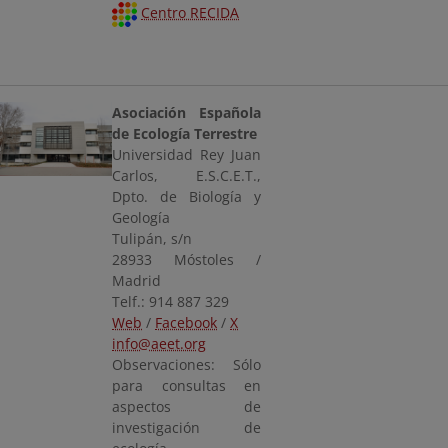
Centro RECIDA
Asociación Española
de Ecología Terrestre
Universidad Rey Juan
Carlos, E.S.C.E.T.,
Dpto. de Biología y
Geología
Tulipán, s/n
28933 Móstoles /
Madrid
Telf.: 914 887 329
Web
/
Facebook
/
X
info@aeet.org
Observaciones: Sólo
para consultas en
aspectos de
investigación de