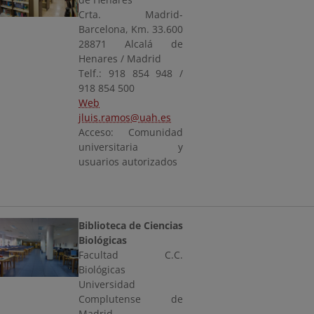
Crta. Madrid-
Barcelona, Km. 33.600
28871 Alcalá de
Henares / Madrid
Telf.: 918 854 948 /
918 854 500
Web
jluis.ramos@uah.es
Acceso: Comunidad
universitaria y
usuarios autorizados
Biblioteca de Ciencias
Biológicas
Facultad C.C.
Biológicas
Universidad
Complutense de
Madrid