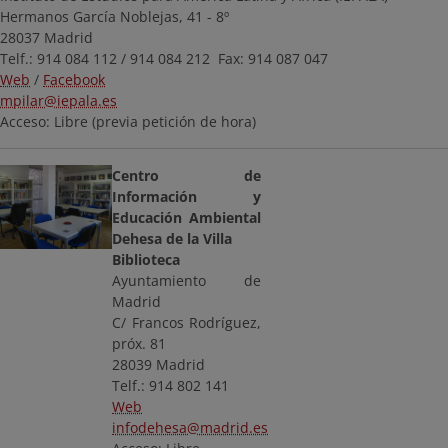
Hermanos García Noblejas, 41 - 8º
28037 Madrid
Telf.: 914 084 112 / 914 084 212 Fax: 914 087 047
Web
/
Facebook
mpilar@iepala.es
Acceso: Libre (previa petición de hora)
Centro de
Información y
Educación Ambiental
Dehesa de la Villa
Biblioteca
Ayuntamiento de
Madrid
C/ Francos Rodríguez,
próx. 81
28039 Madrid
Telf.: 914 802 141
Web
infodehesa@madrid.es