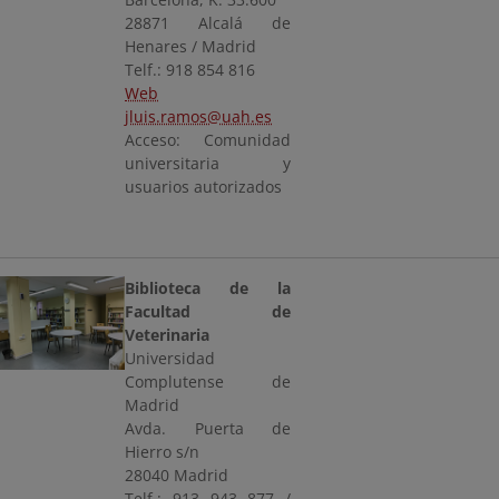
28871 Alcalá de
Henares / Madrid
Telf.: 918 854 816
Web
jluis.ramos@uah.es
Acceso: Comunidad
universitaria y
usuarios autorizados
Biblioteca de la
Facultad de
Veterinaria
Universidad
Complutense de
Madrid
Avda. Puerta de
Hierro s/n
28040 Madrid
Telf.: 913 943 877 /