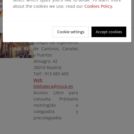
about the cookies we use, read our
Cookies Policy.
Acceso: Libre (previa petición de cita)
Centro RECIDA
Cookie settings
Accept cookies
Biblioteca del CICCP
Colegio de Ingenieros
de Caminos, Canales
y Puertos
Almagro, 42
28010 Madrid
Telf.: 913 083 409
Web
biblioteca@ciccp.es
Acceso: Libre para
consulta. Préstamo
restringido a
colegiados y
precolegiados