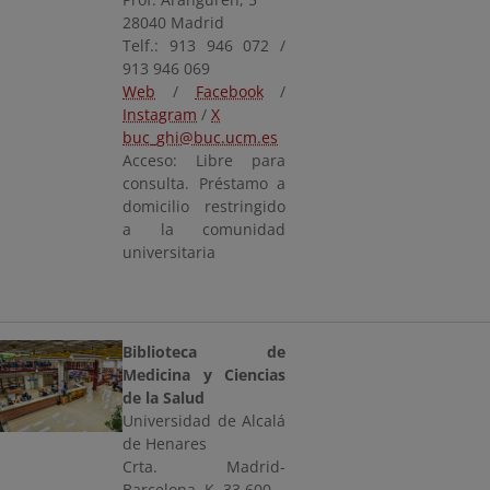
28040 Madrid
Telf.: 913 946 072 /
913 946 069
Web
/
Facebook
/
Instagram
/
X
buc_ghi@buc.ucm.es
Acceso: Libre para
consulta. Préstamo a
domicilio restringido
a la comunidad
universitaria
Biblioteca de
Medicina y Ciencias
de la Salud
Universidad de Alcalá
de Henares
Crta. Madrid-
Barcelona, K. 33.600