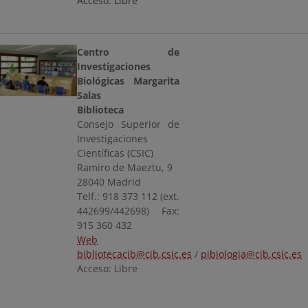
Acceso: Libre
Centro de
Investigaciones
Biológicas Margarita
Salas
Biblioteca
Consejo Superior de
Investigaciones
Científicas (CSIC)
Ramiro de Maeztu, 9
28040 Madrid
Telf.: 918 373 112 (ext.
442699/442698) Fax:
915 360 432
Web
bibliotecacib@cib.csic.es
/
pibiologia@cib.csic.es
Acceso: Libre