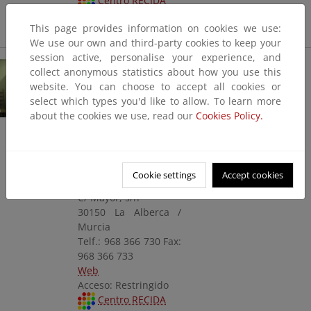
Centro RECIDA
This page provides information on cookies we use:
We use our own and third-party cookies to keep your
session active, personalise your experience, and
Instituto Murciano
collect anonymous statistics about how you use this
de Investigación y
website. You can choose to accept all cookies or
Desarrollo Agrario y
select which types you'd like to allow. To learn more
Alimentario.
about the cookies we use, read our
Cookies Policy.
Biblioteca
Consejería de Agua,
Agricultura,
Ganadería y Pesca.
Cookie settings
Accept cookies
Región de Murcia
C/ Mayor, s/n
30150 La Alberca /
Murcia
Telf.: 968 366 730 Fax:
968 366 733
Web
Acceso: Restringido
Centro RECIDA