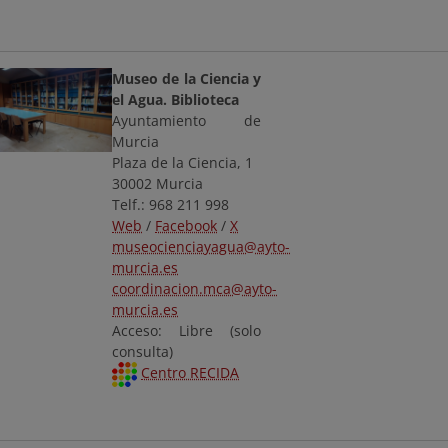
Museo de la Ciencia y
el Agua. Biblioteca
Ayuntamiento de
Murcia
Plaza de la Ciencia, 1
30002 Murcia
Telf.: 968 211 998
Web
/
Facebook
/
X
museocienciayagua@ayto-
murcia.es
coordinacion.mca@ayto-
murcia.es
Acceso: Libre (solo
consulta)
Centro RECIDA