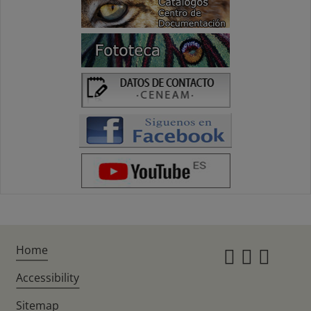
Home
Instagr
Twitte
Fac
Accessibility
Sitemap