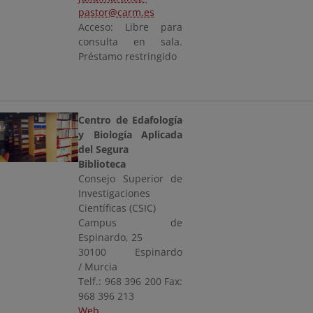
pastor@carm.es
Acceso: Libre para
consulta en sala.
Préstamo restringido
Centro de Edafología
y Biología Aplicada
del Segura
Biblioteca
Consejo Superior de
Investigaciones
Científicas (CSIC)
Campus de
Espinardo, 25
30100 Espinardo
/ Murcia
Telf.: 968 396 200 Fax:
968 396 213
Web