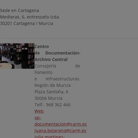
Sede en Cartagena
Medieras, 6, entresuelo izda.
30201 Cartagena / Murcia
Centro
de Documentación-
Archivo Central
Consejería de
Fomento
e Infraestructuras.
Región de Murcia
Plaza Santoña, 6
30006 Murcia
Telf.: 968 362 466
Web
op-
documentacion@carm.es
juana.bejarano@carm.es
julia.martinez-