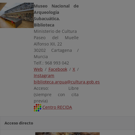
Museo Nacional de
Arqueología
Subacuática.
Biblioteca
Ministerio de Cultura
Paseo del Muelle
Alfonso XII, 22
30202 Cartagena /
Murcia
Telf.: 968 993 042
Web
/
Facebook
/
X
/
Instagram
biblioteca.arqua@cultura.gob.es
Acceso: Libre
(siempre con cita
previa)
Centro RECIDA
Acceso directo