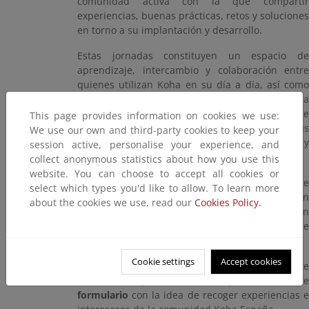
comunidad activa con la que compartir
experiencias, buenas prácticas, retos y soluciones
en torno a su implantación y desarrollo.
Estas jornadas constituyen un espacio de
aprendizaje, intercambio y colaboración entre
quienes utilizan Koha en su día a día, así como
una oportunidad para conocer de cerca la
herramienta para aquellas personas e
This page provides information on cookies we use:
instituciones que desean profundizar en sus
We use our own and third-party cookies to keep your
posibilidades o están valorando su adopción y
session active, personalise your experience, and
migración.
collect anonymous statistics about how you use this
website. You can choose to accept all cookies or
El V Encuentro en torno al software libre
KOHA
s
select which types you'd like to allow. To learn more
celebará en el Centro Nacional de Educación
about the cookies we use, read our
Cookies Policy.
Ambiental (CENEAM), Valsaín -Real Sitio de San
Ildefonso- (Segovia) los días 22 y 23 de octubre de
2026.
Cookie settings
Accept cookies
Con el fin de preparar el programa de este
encuentro, por favor cumplimentad este
formulario
con la idea de recoger experiencias e