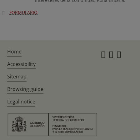
intereseses de la comunidad Koha España.
FORMULARIO
Home
Instagr
Twitte
Fac
Accessibility
Sitemap
Browsing guide
Legal notice