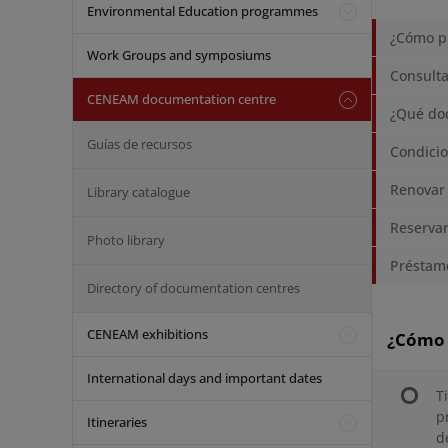
Environmental Education programmes
¿Cómo pu
Work Groups and symposiums
Consulta
CENEAM documentation centre
¿Qué doc
Guías de recursos
Condicio
Renovar
Library catalogue
Reserva
Photo library
Préstamo
Directory of documentation centres
CENEAM exhibitions
¿Cómo 
International days and important dates
T
p
Itineraries
d