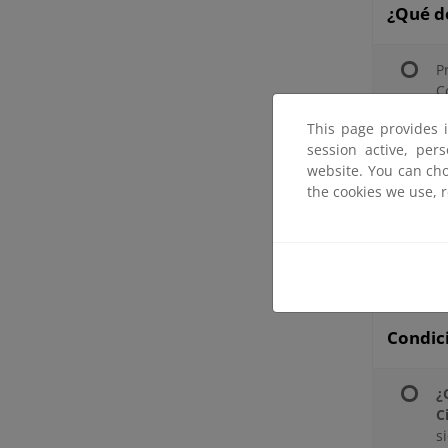
¿Qué d
P
C
L
This page provides 
session active, per
L
website. You can cho
e
the cookies we use, 
N
e
Condic
¿
C
s