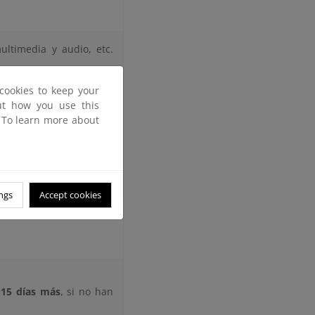
ultimedia y audio, etc.
orreo electrónico.
cookies to keep your
out how you use this
ndo el usuario recoge y
. To learn more about
entos que se consideran
ngs
Accept cookies
s
15 días más
, si no han