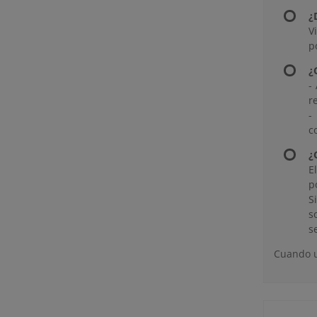
¿
V
p
¿
-
r
-
c
¿
E
p
S
s
s
Cuando u