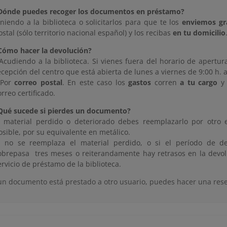
Dónde puedes recoger los documentos en préstamo?
iniendo a la biblioteca o solicitarlos para que te los
enviemos gr
ostal (sólo territorio nacional español) y los recibas
en tu domicilio
Cómo hacer la devolución?
 Acudiendo a la biblioteca. Si vienes fuera del horario de apertur
ecepción del centro que está abierta de lunes a viernes de 9:00 h. a
 Por
correo postal
. En este caso los
gastos
corren
a tu cargo
y 
orreo certificado.
Qué sucede si pierdes un documento?
l material perdido o deteriorado debes reemplazarlo por otro 
osible, por su equivalente en metálico.
i no se reemplaza el material perdido, o si el período de d
obrepasa tres meses o reiterandamente hay retrasos en la devol
ervicio de préstamo de la biblioteca.
n documento está prestado a otro usuario, puedes hacer una rese