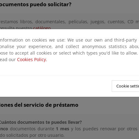
ocumentos puedo solicitar?
restamos libros, documentales, películas, juegos, cuentos, CD m
onsulta nuestro
catálogo
.
os artículos de revista solicitados se escanean y son enviados por c
information on cookies we use: We use our own and third-party 
sonalise your experience, and collect anonymous statistics ab
os juegos (en formato tablero o caja grande) sólo se prestan cua
ose to accept all cookies or select which types you'd like to allow
ntrega el material en la biblioteca.
read our
Cookies Policy.
o se prestarán: obras de referencia, revistas y aquellos docum
xcluidos por razones de conservación o problemas de autoría.
Cookie setti
iones del servicio de préstamo
Cuántos documentos te puedes llevar?
inco
documentos durante
1 mes
y los puedes renovar por otro
ido solicitados por otro usuario.