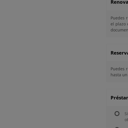
Renova
Puedes r
el plazo
documen
Reserv
Puedes r
hasta un
Préstam
S
o