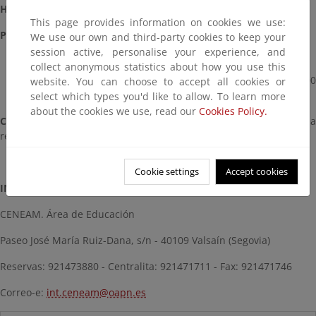
Horario de visitas a la exposición (Entrada gratuita)
This page provides information on cookies we use:
Público en general:
We use our own and third-party cookies to keep your
session active, personalise your experience, and
De lunes a viernes de 10 a 17 h.
collect anonymous statistics about how you use this
Sábados, domingos y festivos de 10:00 a 14:00 h. y de 16:00
website. You can choose to accept all cookies or
a 18:00 h.
select which types you'd like to allow. To learn more
about the cookies we use, read our
Cookies Policy.
Colegios y grupos organizados:
De lunes a domingo, previa
reserva de la visita.
Cookie settings
Accept cookies
INFORMACIÓN Y RESERVAS:
CENEAM. Área de Educación
Paseo José María Ruiz-Dana, s/n - 40109 Valsaín (Segovia)
Reservas: 921473880 - Centralita: 921471711 - Fax: 921471746
Correo-e:
int.ceneam@oapn.es