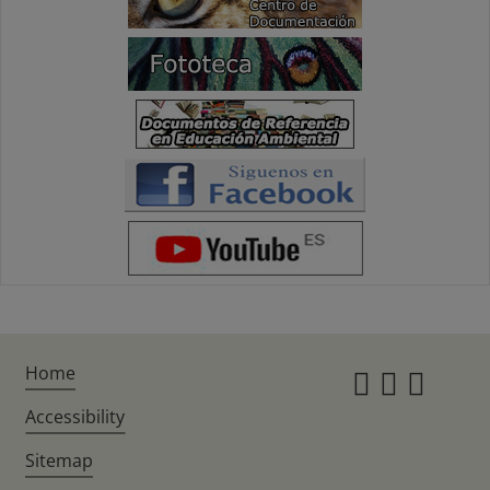
Home
Instagr
Twitte
Fac
Accessibility
Sitemap