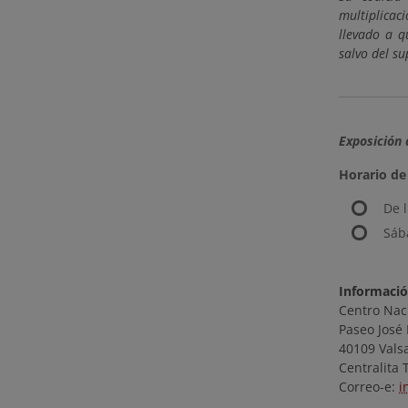
multiplicac
llevado a q
salvo del s
Exposición 
Horario de 
De 
Sáb
Informació
Centro Nac
Paseo José
40109 Valsa
Centralita 
Correo-e:
i