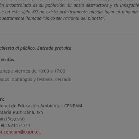
ión incontrolada de su población, su ansia destructora y su innegabl
ue en este siglo XXI no exista prácticamente ningún lugar ni ninguna
upuestamente llamado “único ser racional del planeta”.
abierta al público. Entrada gratuita
visitas:
lunes a viernes de 10:00 a 17:00
ados, domingos y festivos, cerrado
n:
ional de Educación Ambiental. CENEAM
 María Ruiz-Dana, s/n
ín (Segovia)
Tel.: 921471711
nt.ceneam@oapn.es