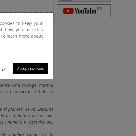
sertas en un paisaje en el
etos de uso cotidiano que
cookies to keep your
devastación que estamos
out how you use this
. To learn more about
e un mensaje muy claro y
ara el público general y,
to de unir conceptualmente
ngs
Accept cookies
senta una tortuga marina
 la exposición detalla el
n el planeta Tierra. Durante
de los hábitats del mismo,
es animales y vegetales que
able hambre expansiva, la