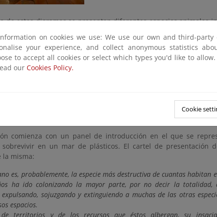
o de estos dioramas se presentan diferentes especies animales in
en también diferentes residuos generados por el ser humano y obj
information on cookies we use: We use our own and third-party 
de una manera muy visual para el espectador la invasión y 
sonalise your experience, and collect anonymous statistics ab
de la Naturaleza.
ose to accept all cookies or select which types you'd like to allow
read our
Cookies Policy.
ez con que se muestran las imágenes en estos dioramas ofrec
le al espectador, por lo que esta exposición es muy asequible p
te, para el público infantil.
e estos dioramas va instalado sobre una caja de cartón, con obje
Cookie setti
y dicho diorama.
ión comienza con un panel de introducción en el que se repre
 sobrevivir en un mar de plásticos. El cartel de presentación de
 la misma:
ano es, probablemente, la especie más destructiva de cuantas habitan e
os ha ido colonizando la mayor parte, por no decir la totalidad, 
expulsando, sojuzgando y extinguiendo a muchas de las otras especi
os espacios.
 de territorios y de los recursos que éstos albergan, su insaci