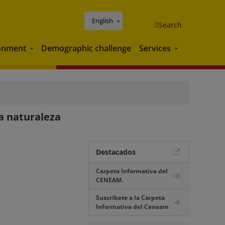
English
Search
onment
Demographic challenge
Services
Environment
Services
la naturaleza
Destacados
Carpeta Informativa del
CENEAM.
Suscríbete a la Carpeta
Informativa del Ceneam