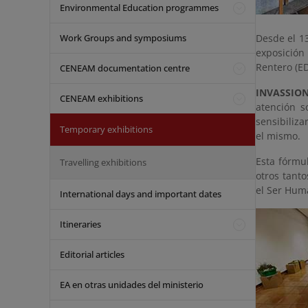
Environmental Education programmes
Work Groups and symposiums
Desde el 13
exposició
Rentero (E
CENEAM documentation centre
INVASSIO
CENEAM exhibitions
atención s
sensibiliza
Temporary exhibitions
el mismo.
Esta fórmu
Travelling exhibitions
otros tanto
el Ser Hum
International days and important dates
Itineraries
Editorial articles
EA en otras unidades del ministerio