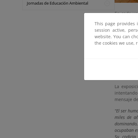
Jornadas de Educación Ambiental
En cada un
que aparec
This page provides 
muestran 
session active, per
realizando 
website. You can cho
the cookies we use, 
La sencill
comprensib
especialmen
Cada uno d
el soporte 
La exposic
intentando
mensaje de
“El ser hum
miles de añ
dominando, 
ocupaban es
Su codicia