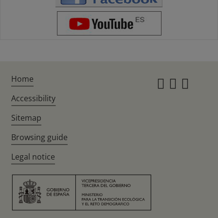
Home
Instagr
Twitte
Fac
Accessibility
Sitemap
Browsing guide
Legal notice