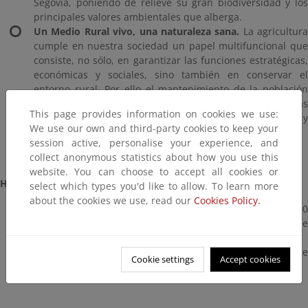
Segovia, poniendo de relieve su gran biodiversidad y los
principales valores ambientales que alberga.
Un Medio Rural vivo, una naturaleza sana.
La agricultura
cumple en nuestra sociedad un papel multifuncional que
consiste, no sólo, en garantizar las funciones estratégicas,
económicas y sociales, sino también en conservar el
entorno rural. Por ello el mantenimiento de la población
rural y el desarrollo de buenas prácticas agrícolas
This page provides information on cookies we use:
garantizan la conservación de muchos paisajes, hábitats y
We use our own and third-party cookies to keep your
especies de gran valor natural.
session active, personalise your experience, and
collect anonymous statistics about how you use this
website. You can choose to accept all cookies or
Horario de visitas a la exposición (Entrada gratuita)
select which types you'd like to allow. To learn more
about the cookies we use, read our
Cookies Policy.
Público en general: - De lunes a viernes: de 10.00 a 17:00
h. - Sábados, domingos y festivos: de 10:00 a 14:00 h. y de
16:00 a 18:00 h.
Grupos organizados: De lunes a domingo previa reserva de
Cookie settings
Accept cookies
la visita.