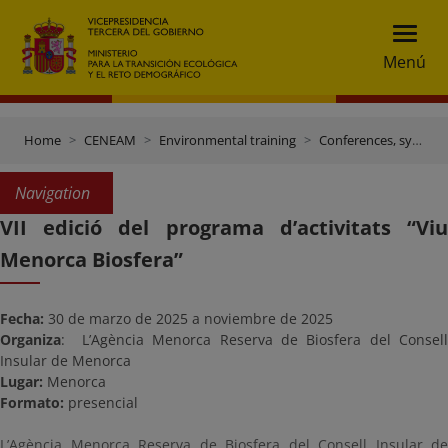
Menú
Home
CENEAM
Environmental training
Conferences, symposiums and other events
Navigation
VII edició del programa d’activitats “Viu
Menorca Biosfera”
Fecha:
30 de marzo de 2025 a noviembre de 2025
Organiza
:
L’Agència Menorca Reserva de Biosfera del Consell
Insular de Menorca
Lugar:
Menorca
Formato:
presencial
L’Agència Menorca Reserva de Biosfera del Consell Insular de