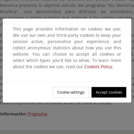
Menorca presenta la séptima edición del programa "Viu Menorca
Biosfera", una oportunidad para disfrutar de actividades,
excursiones y visitas guiadas que acercan a los valores sociales,
culturales y ambientales de la Reserva de Biosfera de Menorca.
This page provides information on cookies we use:
We use our own and third-party cookies to keep your
Este año, el programa incluye ocho actividades que abarcan
session active, personalise your experience, and
temas tan diversos como la geología, la historia, la cultura, el
collect anonymous statistics about how you use this
paisaje, la biodiversidad, la gestión del agua y la economía. Como
website. You can choose to accept all cookies or
siempre, se tratarán desde una perspectiva de sostenibilidad,
select which types you'd like to allow. To learn more
mostrando cómo el desarrollo económico y cultural puede
about the cookies we use, read our
Cookies Policy.
coexistir en equilibrio con la preservación del entorno.
Las actividades están pensadas para personas de todas las
edades y perfiles, y se realizarán durante varios fines de semana
entre los meses de marzo y noviembre de 2025. Son gratuitas,
Cookie settings
Accept cookies
pero se requiere inscripción previa a través de un formulario que
estará disponible dos semanas antes de cada actividad.
Información:
Programa