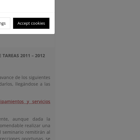
ngs
Accept cookies
 TAREAS 2011 – 2012
avance de los siguientes
darlos, llegándose a las
ipamientos y servicios
mente, aunque dada la
ecomendable realizar una
 seminario remitirán al
rrecciones oportunas, se