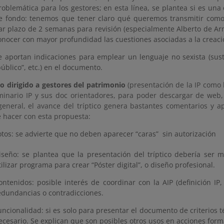
roblemática para los gestores; en esta línea, se plantea si es una
e fondo: tenemos que tener claro qué queremos transmitir como
ar plazo de 2 semanas para revisión (especialmente Alberto de Ar
onocer con mayor profundidad las cuestiones asociadas a la creac
e aportan indicaciones para emplear un lenguaje no sexista (sustit
público”, etc.) en el documento.
co dirigido a gestores del patrimonio
(presentación de la IP como 
minario IP y sus doc orientadores, para poder descargar de web,
 general, el avance del tríptico genera bastantes comentarios y 
é hacer con esta propuesta:
otos: se advierte que no deben aparecer “caras” sin autorización
iseño: se plantea que la presentación del tríptico debería ser m
tilizar programa para crear “Póster digital”, o diseño profesional.
ontenidos: posible interés de coordinar con la AIP (definición IP
edundancias o contradicciones.
uncionalidad: si es solo para presentar el documento de criterios t
ecesario. Se explican que son posibles otros usos en acciones forma