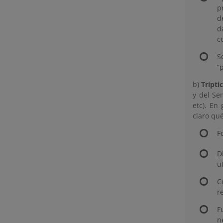
p
d
d
c
S
“
b)
Trípti
y del Se
etc). En
claro qu
F
D
u
C
r
F
n