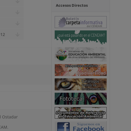
Accesos Directos
012
d Ostadar
EAM.