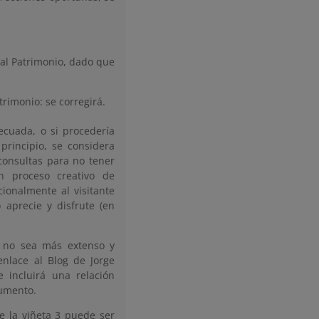
a al Patrimonio, dado que
rimonio: se corregirá.
ecuada, o si procedería
 principio, se considera
consultas para no tener
n proceso creativo de
ionalmente al visitante
o aprecie y disfrute (en
c no sea más extenso y
 enlace al Blog de Jorge
 incluirá una relación
cumento.
ue la viñeta 3 puede ser