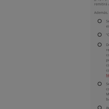
remitirá
Además, d
S
e
“
D
r
c
p
c
c
h
S
c
M
b
A