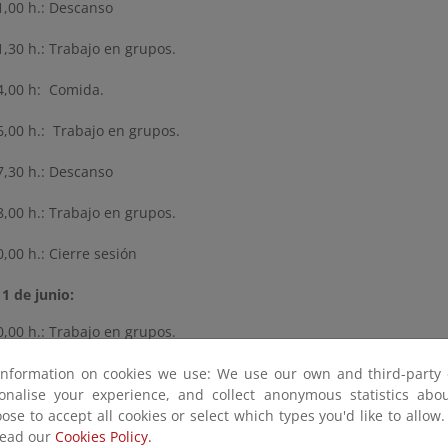
1,00 h.: Descanso
1,30 h.: Trabajo en grupos.
4,00 h: Comida.
6,00 h.: Trabajo en grupos.
7,30 h.: Descanso
8,00 h.: Trabajo en grupos.
0,00 h.: Cierre sesión
1 de junio:
0,00 h.: Trabajo en grupos.
1,00 h.: Descanso-café.
information on cookies we use: We use our own and third-party 
sonalise your experience, and collect anonymous statistics ab
1,30 h.: Plenaria: Puestas en común. Presentación de conclusione
ose to accept all cookies or select which types you'd like to allow
 factibles de trabajo. Reorientación, si procede, de objetivos de lo
read our
Cookies Policy.