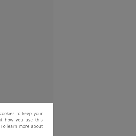
cookies to keep your
out how you use this
s y propuestas concretas
. To learn more about
s grupos de trabajo.