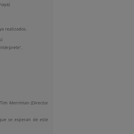
naya)
ya realizados.
s)
Intérprete”.
 Tim Merriman (Director
que se esperan de este