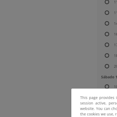
1
1
1
1
1
1
2
Sábado 1
1
1
This page provides 
session active, per
1
website. You can cho
y
the cookies we use, 