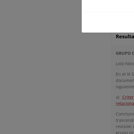
1
Result
GRUPO D
Lola Falc
En el VI 
document
siguient
a)
Crite
relacion
Conclus
trascend
revisión
grupo pr