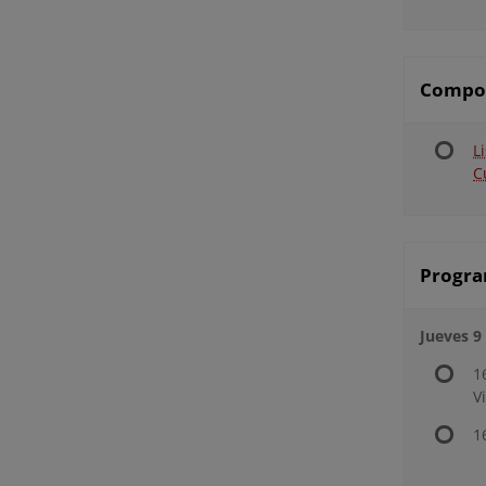
Compon
L
C
Progra
Jueves 9
1
V
1