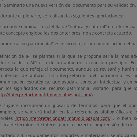
 al Seminario una nueva versión del documento para su validación.
urante el plenario, se realizan las siguientes aportaciones:
e propone eliminar la coletilla de “natural y cultural” en referenci
ste concepto engloba los dos anteriores: no se concreta acuerdo.
Comunicación patrimonial” es incorrecto, usar comunicación del pat
efinición de IP: se plantea si la que se propone sería la más ad
eferir la de la AIP o la de un autor de reconocido prestigio. En
orrecta la que refleja el documento, aunque se revisará y harán 
roblemas de autoría. La interpretación del patrimonio es u
omunicación estratégica, que ayuda a conectar intelectual y emoc
on los significados del recurso patrimonial visitado, para que l
ttp://interpretacionpatrimonio.blogspot.com/
)
e sugiere incorporar un glosario de términos: para que el do
omplejo, se valorará incluir en las referencias bibliográficas el
orales
http://interpretacionpatrimonio.blogspot.com/
, o bien se
ásica de términos de interés para la correcta comprensión del do
partado 2.3. (Equipamientos, soportes y materiales): se indica q