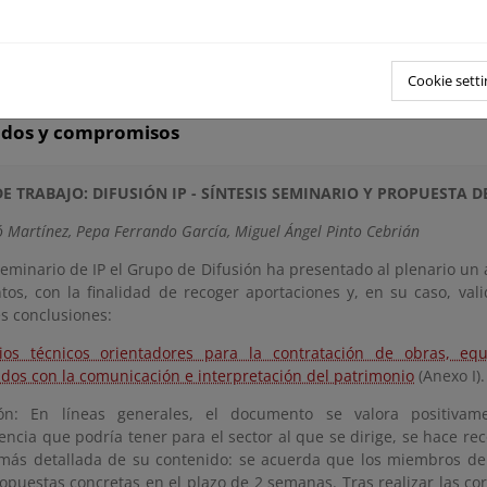
3,30 h.: Cierre del encuentro 2011.
Cookie setti
ados y compromisos
E TRABAJO: DIFUSIÓN IP
- SÍNTESIS SEMINARIO Y PROPUESTA DE
ó Martínez, Pepa Ferrando García, Miguel Ángel Pinto Cebrián
Seminario de IP el Grupo de Difusión ha presentado al plenario un 
os, con la finalidad de recoger aportaciones y, en su caso, vali
es conclusiones:
rios técnicos orientadores para la contratación de obras, equ
ados con la comunicación e interpretación del patrimonio
(Anexo I).
ión: En líneas generales, el documento se valora positiva
encia que podría tener para el sector al que se dirige, se hace r
 más detallada de su contenido: se acuerda que los miembros del
opuestas concretas en el plazo de 2 semanas. Tras realizar las co