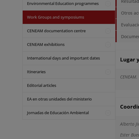
Resulta
Environmental Education programmes
Otros a
Work Groups and symposiums
Evaluaci
CENEAM documentation centre
Document
CENEAM exhibitions
International days and important dates
Lugar y
Itineraries
CENEAM. V
Editorial articles
EA en otras unidades del ministerio
Coordi
Jornadas de Educación Ambiental
Alberto J
Ester Bue