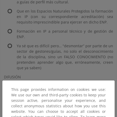
a guías de perfil más cultural.
Que en los Espacios Naturales Protegidos la formación
en IP (con su correspondiente acreditación) sea
requisito imprescindible para ejercer en dicho ENP.
Formación en IP a personal técnico y de gestión de
ENP.
Ya sé que es difícil pero… “desmontar” por parte de un
sector de gestores/guías, no solo el desconocimiento
de la disciplina, sino un FALSO CONOCIMIENTO (no
pretenden aprender algo que, erróneamente, creen
que ya saben)
DIFUSIÓN
Difusión de documentos concretos y de fácil uso a
This page provides information on cookies we use:
personal de gestión en ámbitos cercanos (individual y
We use our own and third-party cookies to keep your
directo) ¿Plan de comunicación?
session active, personalise your experience, and
collect anonymous statistics about how you use this
Diseñar una estrategia de marketing/difusión de la IP
website. You can choose to accept all cookies or
(contar con publicista profesional)
select which types you'd like to allow. To learn more