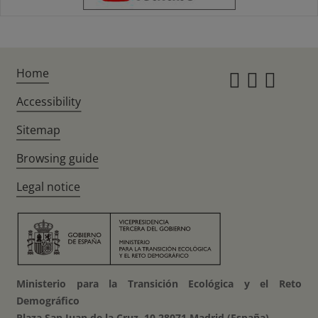
Home
Instagr
Twitte
Fac
Accessibility
Sitemap
Browsing guide
Legal notice
Ministerio para la Transición Ecológica y el Reto
Demográfico
Plaza San Juan de la Cruz, 10 28071 Madrid (España)