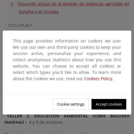
Situación actual de la gestión de plásticos agrícolas en
España y en Europa
CICLOPLAST
Contribución potencial de los plásticos biodegradables
This page provides information on cookies we use:
a la reducción de residuos de procedencia agrícola en
We use our own and third-party cookies to keep your
session active, personalise your experience, and
el mar
collect anonymous statistics about how you use this
website. You can choose to accept all cookies or
Lluís Martín Closas, Dept. Hortofructicultura, Botànica i
select which types you'd like to allow. To learn more
Jardineria, G. de Recerca Eco-Bbiotecnologia Agrària.
about the cookies we use, read our
Cookies Policy.
ASOBIOCOM y Universitat de Lleida
Cookie settings
Accept cookies
TALLER 2: EDUCACIÓN AMBIENTAL SOBRE BASURAS
MARINAS
(
4 y 5 de octubre)