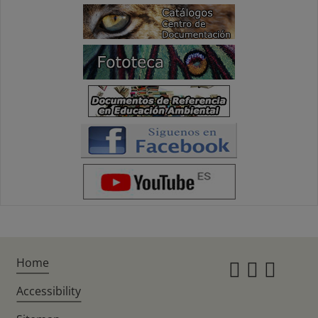
Home
Instagr
Twitte
Fac
Accessibility