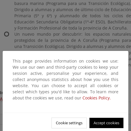
basura marina (Programa para una Transición Ecológica).
Dirigido a alumnas y alumnos de último ciclo de Educación
Primaria (5º y 6º) y alumnado de todos los ciclos de
Educación Secundaria Obligatoria (1º-4º ESO), Bachillerato
y Formación Profesional de toda la provincia de A Coruña.
Un nuevo mundo por descubrir: los espacios naturales
protegidos de la provincia de A Coruña (Programa para
una Transición Ecológica). Dirigido a alumnas y alumnos de
último ciclo de Educación Primaria (5º y 6º de Primaria) y
alumnado de todos los ciclos de Educación Secundaria
This page provides information on cookies we use:
Obligatoria (1º-4º ESO), Bachillerato y Formación
We use our own and third-party cookies to keep your
Profesional de toda la provincia de A Coruña.
session active, personalise your experience, and
collect anonymous statistics about how you use this
website. You can choose to accept all cookies or
select which types you'd like to allow. To learn more
Información:
about the cookies we use, read our
Cookies Policy.
Acceso a la página web del programa
Destacados
Carpeta Informativa del CENEAM.
Cookie settings
Accept cookies
Suscríbete a la Carpeta Informativa del Ceneam