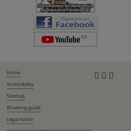
Home
Instagr
Twitte
Fac
Accessibility
Sitemap
Browsing guide
Legal notice