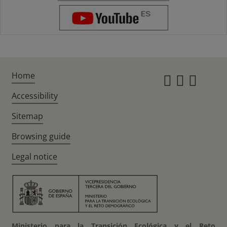
Home
Instagr
Twitte
Fac
Accessibility
Sitemap
Browsing guide
Legal notice
Ministerio para la Transición Ecológica y el Reto