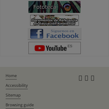
Home
Instagr
Twitte
Fac
Accessibility
Sitemap
Browsing guide