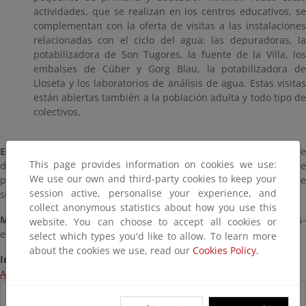
actividades, que se realizan en los centros educativos, se
complementan con la oferta de visitas a las instalaciones
relacionadas con el ciclo del agua: las depuradoras, la
potabilizadora de Son Tugores, la fuente de la Villa, los
embalses de Cúber y Gorg Blau, la potabilizadora de
Lloseta y los laboratorios de análisis de agua. Estas visitas
están abiertas también a la población adulta y todo tipo de
colectivos.
Espacios naturales y naturaleza urbana
. Actividades sobre
This page provides information on cookies we use:
diversas temáticas (bosques, parques naturales, centros de
We use our own and third-party cookies to keep your
protección animal, plantas, alimentación, residuos, fauna...) que
session active, personalise your experience, and
se realizan en colaboración con entidades externas.
collect anonymous statistics about how you use this
Mundo rural y agricultura.
Visitas y estancias en Granjas-
website. You can choose to accept all cookies or
escuela...
select which types you'd like to allow. To learn more
about the cookies we use, read our
Cookies Policy.
Información:
Acceso a la página web del programa
Destacados