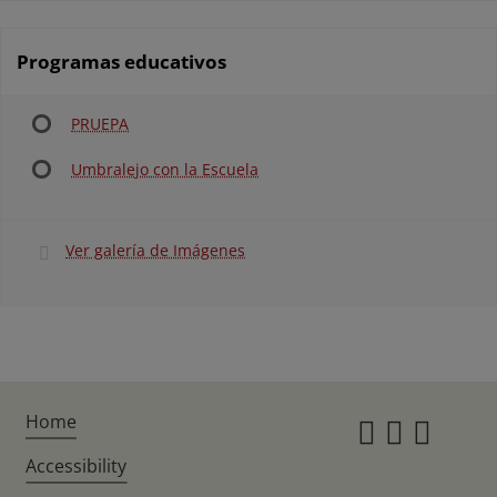
Programas educativos
PRUEPA
Umbralejo con la Escuela
Ver galería de Imágenes
Home
Instagr
Twitte
Fac
Accessibility