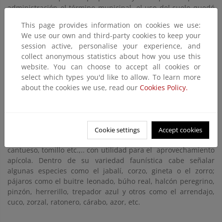
administración el término municipal, el uso del suelo quedó
reducido a la silvicultura con Pino silvestre, para su
This page provides information on cookies we use:
aprovechamiento maderero.
We use our own and third-party cookies to keep your
session active, personalise your experience, and
Umbralejo, situado en el valle del río Sorbe, a los pies de la
collect anonymous statistics about how you use this
ladera este del Pico Ocejón (2048m), su situación le otorga
website. You can choose to accept all cookies or
una de las mejores cuencas visuales del entorno. Debido a su
select which types you'd like to allow. To learn more
altitud, tiene clima característico de montaña, con inviernos
about the cookies we use, read our
Cookies Policy.
fríos y largos y veranos cortos y calurosos. La vegetación
autóctona que le rodea es un robledal y encinar consolidado,
así como una vegetación de ribera muy valiosa en las orillas
del Rio Sorbe Entre los arbustos, por su abundancia cabe
mencionar a la jara pringosa, estepa, rosal silvestre, espino
Cookie settings
Accept cookies
albar, brezo, brecina y gayuba, y plantas aromáticas como el
cantueso, tomillo etc.,.. con utilidad para el aprovechamiento
apícola. Dentro de su variedad faunística cabe señalar
algunas especies como el jabalí, corzo, gineta o el zorro;
pájaros como el buitre leonado, búho real, halcón peregrino,
pinzón, herrerillo, trepador azul y otros como el arrendajo,
cuco, zorzal, ratonero, cárabo, azor, etc.