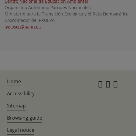
Centro Nacional de Educación Ambiental
Organismo Autónomo Parques Nacionales
Ministerio para la Transición Ecológica y el Reto Demográfico
Coordinador del PRUEPA -
jvelasco@oapn.es
Home
Instagr
Twitte
Fac
Accessibility
Sitemap
Browsing guide
Legal notice