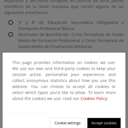
españolas y Secciones bilingües en centros de otros países
miembros de la Unión Europea, que cursen alguna de las
siguientes enseñanzas:
3º y 4º de Educación Secundaria Obligatoria y
Formación Profesional Básica
Alumnado de Bachillerato, Ciclos formativos de Grado
Medio de Formación Profesional y Ciclos formativos de
Grado Medio de Enseñanzas Artísticas.
This page provides information on cookies we use:
Las bases específicas para participar se recogen en el BOE
We use our own and third-party cookies to keep your
Nº128 del 30 de mayo de 2023.
session active, personalise your experience, and
Última convocatoria
collect anonymous statistics about how you use this
website. You can choose to accept all cookies or
select which types you'd like to allow. To learn more
about the cookies we use, read our
Cookies Policy.
Documentos de incorporación para los centros
participantes:
Cookie settings
Accept cookies