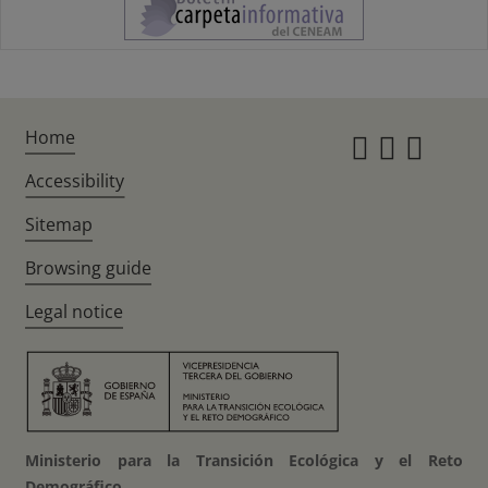
Home
Instagr
Twitte
Fac
Accessibility
Sitemap
Browsing guide
Legal notice
Ministerio para la Transición Ecológica y el Reto
Demográfico