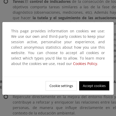
Tareas
:
El
control de indicadores
de la consecución de los
objetivos comporta tareas similares a las de la fase de
diagnóstico (observaciones, mediciones, etc). Además hay
que hacer
la tutela y el seguimiento de las actuacione
previstas por el Plan. Los resultados servirán de pauta
para la actualización periódica del Plan.
This page provides information on cookies we use:
Protagonistas
:
El control de indicadores puede ser hecho
We use our own and third-party cookies to keep your
por un
grupo
, de manera similar al diagnóstico. En
session active, personalise your experience, and
cambio, la tutela del cumplimiento de las acciones
collect anonymous statistics about how you use this
previstas por el Plan debe recaer en
personas con
website. You can choose to accept all cookies or
responsabilidades ejecutivas
. Conviene mantener la
select which types you'd like to allow. To learn more
coordinación
del proceso, que hará el seguimiento general
about the cookies we use, read our
Cookies Policy.
y registrará los aprendizajes.
RECAPITULANDO: APORTACIONES RELEVANTES DE LA
Cookie settings
Accept cookies
ECOAUDITORÍA A LA EDUCACIÓN AMBIENTAL
Repercute directamente en la mejora del entorno físico y
contribuye a reforzar y enriquecer las relaciones entre las
personas, de manera que influye directamente en el
contexto de la educación ambiental.