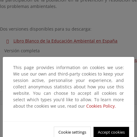
los problemas ambientales.
Dos versiones disponibles para su descarga:
Libro Blanco de la Educación Ambiental en España
Versión completa
Libro Blanco de la Educación Ambiental en España en pocas
This page provides information on cookies we use:
palabras
We use our own and third-party cookies to keep your
Versión divulgativa
session active, personalise your experience, and
collect anonymous statistics about how you use this
website. You can choose to accept all cookies or
Accesos Directos
select which types you'd like to allow. To learn more
about the cookies we use, read our
Cookies Policy.
Cookie settings
Accept cookies