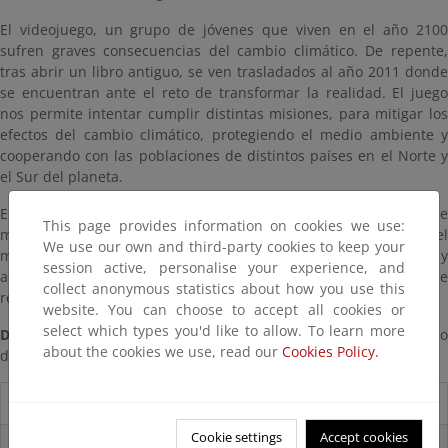
El videojuego, un grupo de jóvenes que viven en el año 2100
sufren graves consecuencias del cambio climático. De repente,
tras abrir un libro antiguo, se ven trasladados al año 2011 donde
se encuentran ante el reto de transformar la realidad. El juego
nos permite intentar cumplir distintas misiones, para mitigar los
efectos del cambio climático, protegiendo el medio ambiente y
cooperando con las poblaciones de distintos países en el Norte y
el Sur del planeta.
El juego se acompaña de una guía didáctica que permite, de
This page provides information on cookies we use:
manera sencilla, profundizar en los temas relacionados con el
We use our own and third-party cookies to keep your
medio ambiente, a través de análisis de casos reales y
session active, personalise your experience, and
actividades, de fácil aplicación en clase, contando con material de
collect anonymous statistics about how you use this
referencia y orientaciones para el docente.
website. You can choose to accept all cookies or
select which types you'd like to allow. To learn more
Disponibilidad:
Centro de Documentación del CENEAM
. Préstam
about the cookies we use, read our
Cookies Policy.
domiciliario
Destacados
Cookie settings
Accept cookies
Carpeta Informativa del CENEAM.