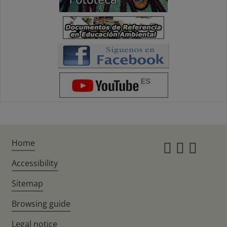
Home
Instagr
Twitte
Fac
Accessibility
Sitemap
Browsing guide
Legal notice