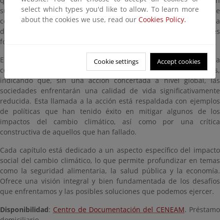
que también ilustra cómo estos cambios afectan a las personas en
select which types you'd like to allow. To learn more
su vida diaria. Por ejemplo, se discuten casos específicos de
about the cookies we use, read our
Cookies Policy.
comunidades que han tenido que desplazarse debido a la subida
del nivel del mar o la desertificación, y cómo estas migraciones
forzadas generan nuevos desafíos sociales y económicos.
El libro también destaca la importancia del compromiso y la
Cookie settings
Accept cookies
cooperación internacional para abordar estos problemas,
indicando que, sin una acción concertada a nivel global, las
sociedades enfrentarán una calidad de vida significativamente
reducida. Esta llamada a la acción está respaldada con ejemplos
de políticas que han tenido éxito en mitigar algunos de los
impactos del cambio climático, así como por una crítica
constructiva de aquellos que han fallado.
Cada capítulo está dedicado a un aspecto específico del impacto
social del cambio climático, lo que permite profundizar en temas
como la seguridad alimentaria, la salud pública y la economía.
Ofrece una visión integral y bien fundamentada de los desafíos
que enfrentamos y las posibles soluciones que podemos ejercer.
Disponibilidad
:
Centro de Documentación del CENEAM
. Préstam
domiciliario.