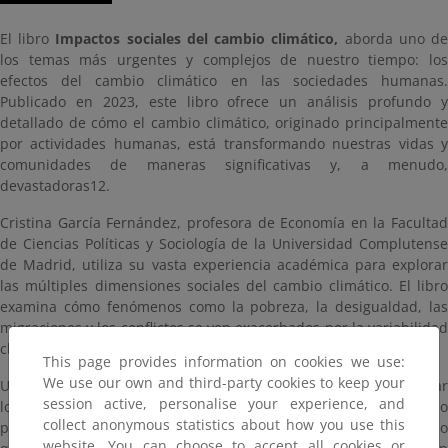
El libro
Impactos sociales del cambio climático,
aborda uno d
los temas más urgentes y complejos de nuestro tiempo: los
efectos del cambio climático en las sociedades humanas.
Publicado en 2023, este libro ofrece un análisis profundo y
detallado de cómo el cambio climático, originado principalmente
por actividades humanas, está transformando nuestras vidas y
comunidades de maneras significativas y, a menudo,
devastadoras12.
Cristina García Fernández, profesora de Economía en la Facultad
de Ciencias Políticas y Sociología de la Universidad Complutense
de Madrid, utiliza su vasta experiencia académica para explorar
las múltiples dimensiones sociales del cambio climático. El libro
examina cómo fenómenos como la pobreza, la desigualdad, las
migraciones y los conflictos se ven exacerbados por la variabilidad
climática causada por el ser humano.
This page provides information on cookies we use:
We use our own and third-party cookies to keep your
Uno de los puntos fuertes del libro es su capacidad para conectar
session active, personalise your experience, and
los datos científicos con las realidades sociales. La autora no solo
collect anonymous statistics about how you use this
presenta estadísticas y estudios sobre el cambio climático, sino
website. You can choose to accept all cookies or